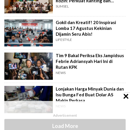
Rozin: Perkuat Ranting dan
Pesantren
SUMSEL
Gokil dan Kreatif! 20 Inspirasi
Lomba 17 Agustus Kekinian
Dijamin Seru Abis!
LIFESTYLE
Tim 9 Bakal Periksa Eks Jampidsus
Febrie Adriansyah Hari Ini di
Rutan KPK
NEWS
Lonjakan Harga Minyak Dunia dan
Isu Bunga Fed Buat Dolar AS
Makin Perkasa
NEWS
Load More