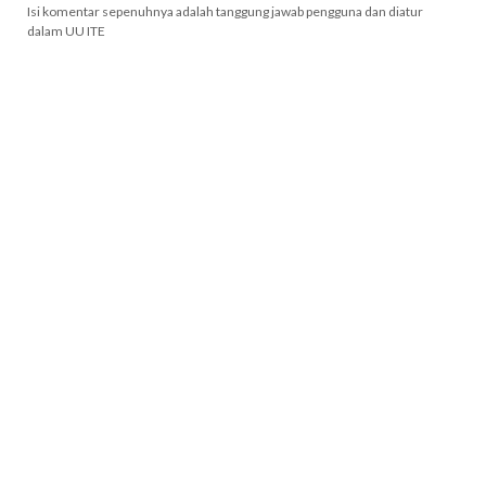
Isi komentar sepenuhnya adalah tanggung jawab pengguna dan diatur
dalam UU ITE