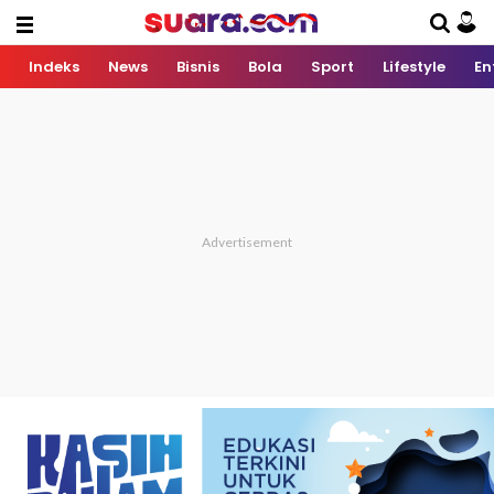
Indeks
News
Bisnis
Bola
Sport
Lifestyle
En