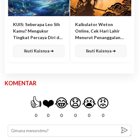
KUIS: Seberapa Leo Sih
Kalkulator Weton
Kamu? Mengukur
Online, Cek Hari Lahir
Tingkat Percaya Diri dan
Menurut Penanggalan
Karisma
Jawa
Ikuti Kuisnya ➔
Ikuti Kuisnya ➔
KOMENTAR
👍
❤️
😂
😧
😭
😡
0
0
0
0
0
0