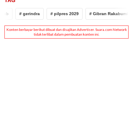
TAG
# gerindra
# pilpres 2029
# Gibran Rakabuming Raka