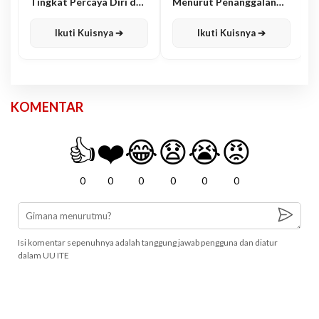
Tingkat Percaya Diri dan
Menurut Penanggalan
Karisma
Jawa
Ikuti Kuisnya ➔
Ikuti Kuisnya ➔
KOMENTAR
👍
❤️
😂
😧
😭
😡
0
0
0
0
0
0
Isi komentar sepenuhnya adalah tanggung jawab pengguna dan diatur
dalam UU ITE