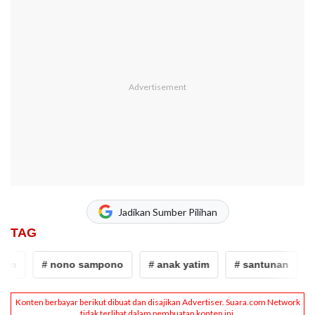
Jadikan Sumber Pilihan
TAG
an
# nono sampono
# anak yatim
# santunan
#