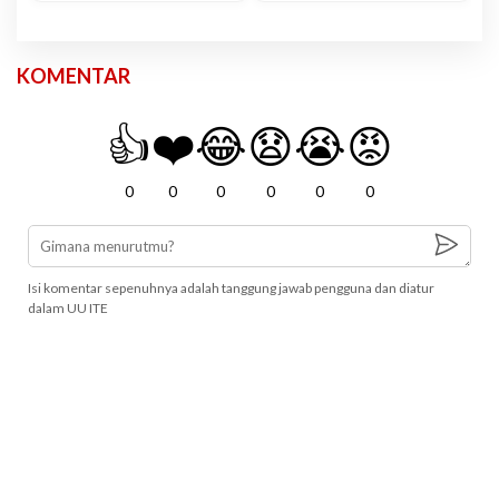
KOMENTAR
👍
❤️
😂
😧
😭
😡
0
0
0
0
0
0
Isi komentar sepenuhnya adalah tanggung jawab pengguna dan diatur
dalam UU ITE