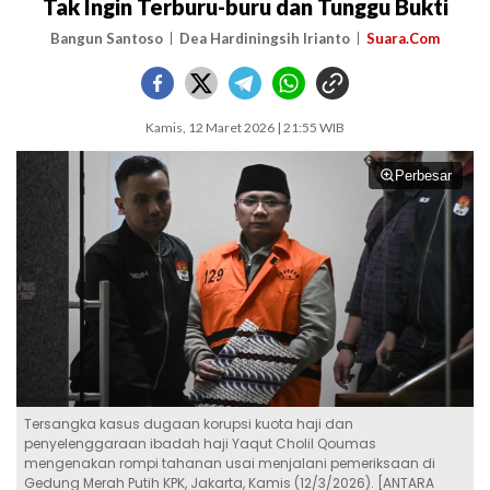
Tak Ingin Terburu-buru dan Tunggu Bukti
Bangun Santoso
Dea Hardiningsih Irianto
Suara.Com
Kamis, 12 Maret 2026 | 21:55 WIB
Perbesar
Tersangka kasus dugaan korupsi kuota haji dan
penyelenggaraan ibadah haji Yaqut Cholil Qoumas
mengenakan rompi tahanan usai menjalani pemeriksaan di
Gedung Merah Putih KPK, Jakarta, Kamis (12/3/2026). [ANTARA