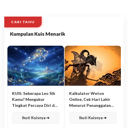
CARI TAHU
Kumpulan Kuis Menarik
KUIS: Seberapa Leo Sih
Kalkulator Weton
Kamu? Mengukur
Online, Cek Hari Lahir
Tingkat Percaya Diri dan
Menurut Penanggalan
Karisma
Jawa
Ikuti Kuisnya ➔
Ikuti Kuisnya ➔