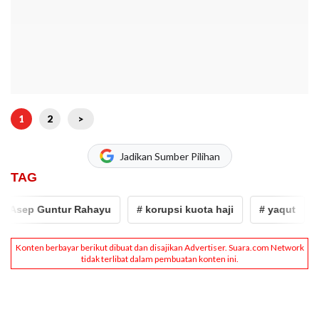
1
2
>
Jadikan Sumber Pilihan
TAG
Asep Guntur Rahayu
# korupsi kuota haji
# yaqut
# 