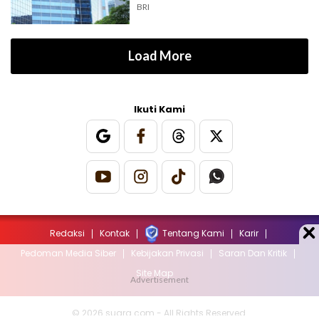
BRI
Load More
Ikuti Kami
Redaksi
Kontak
Tentang Kami
Karir
Pedoman Media Siber
Kebijakan Privasi
Saran Dan Kritik
Site Map
© 2026 suara.com - All Rights Reserved.