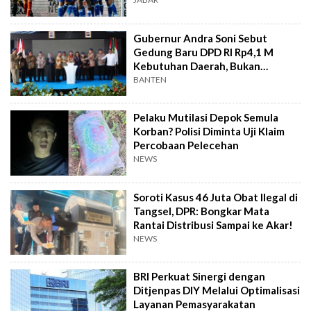
Gubernur Andra Soni Sebut
Gedung Baru DPD RI Rp4,1 M
Kebutuhan Daerah, Bukan
Senator
BANTEN
Pelaku Mutilasi Depok Semula
Korban? Polisi Diminta Uji Klaim
Percobaan Pelecehan
NEWS
Soroti Kasus 46 Juta Obat Ilegal di
Tangsel, DPR: Bongkar Mata
Rantai Distribusi Sampai ke Akar!
NEWS
BRI Perkuat Sinergi dengan
Ditjenpas DIY Melalui Optimalisasi
Layanan Pemasyarakatan