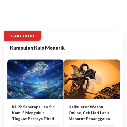
CARI TAHU
Kumpulan Kuis Menarik
KUIS: Seberapa Leo Sih
Kalkulator Weton
Kamu? Mengukur
Online, Cek Hari Lahir
Tingkat Percaya Diri dan
Menurut Penanggalan
Karisma
Jawa