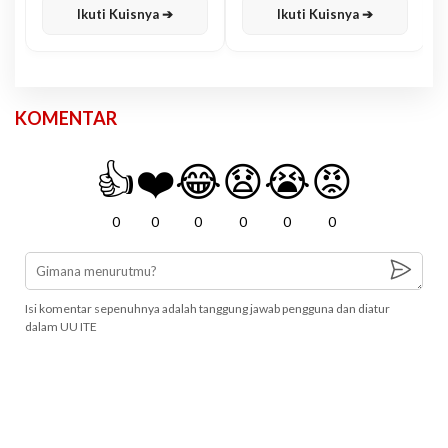
Ikuti Kuisnya ➔
Ikuti Kuisnya ➔
KOMENTAR
👍
❤️
😂
😧
😭
😡
0
0
0
0
0
0
Isi komentar sepenuhnya adalah tanggung jawab pengguna dan diatur
dalam UU ITE