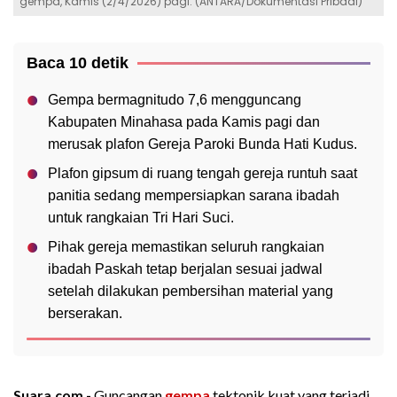
gempa, Kamis (2/4/2026) pagi. (ANTARA/Dokumentasi Pribadi)
Baca 10 detik
Gempa bermagnitudo 7,6 mengguncang
Kabupaten Minahasa pada Kamis pagi dan
merusak plafon Gereja Paroki Bunda Hati Kudus.
Plafon gipsum di ruang tengah gereja runtuh saat
panitia sedang mempersiapkan sarana ibadah
untuk rangkaian Tri Hari Suci.
Pihak gereja memastikan seluruh rangkaian
ibadah Paskah tetap berjalan sesuai jadwal
setelah dilakukan pembersihan material yang
berserakan.
Suara.com -
Guncangan
gempa
tektonik kuat yang terjadi