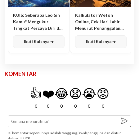
KUIS: Seberapa Leo Sih
Kalkulator Weton
Kamu? Mengukur
Online, Cek Hari Lahir
Tingkat Percaya Diri dan
Menurut Penanggalan
Karisma
Jawa
Ikuti Kuisnya ➔
Ikuti Kuisnya ➔
KOMENTAR
👍
❤️
😂
😧
😭
😡
0
0
0
0
0
0
Isi komentar sepenuhnya adalah tanggung jawab pengguna dan diatur
dalam UU ITE