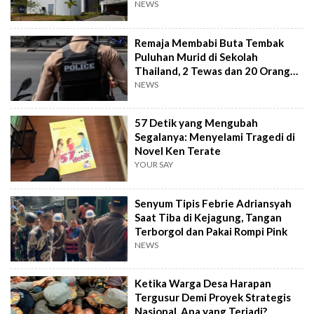
Sanksi Berat
NEWS
Remaja Membabi Buta Tembak
Puluhan Murid di Sekolah
Thailand, 2 Tewas dan 20 Orang
Terluka
NEWS
57 Detik yang Mengubah
Segalanya: Menyelami Tragedi di
Novel Ken Terate
YOUR SAY
Senyum Tipis Febrie Adriansyah
Saat Tiba di Kejagung, Tangan
Terborgol dan Pakai Rompi Pink
NEWS
Ketika Warga Desa Harapan
Tergusur Demi Proyek Strategis
Nasional, Apa yang Terjadi?