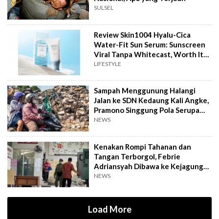
SULSEL
Review Skin1004 Hyalu-Cica
Water-Fit Sun Serum: Sunscreen
Viral Tanpa Whitecast, Worth It
to Buy?
LIFESTYLE
Sampah Menggunung Halangi
Jalan ke SDN Kedaung Kali Angke,
Pramono Singgung Pola Serupa
Kramat Jati
NEWS
Kenakan Rompi Tahanan dan
Tangan Terborgol, Febrie
Adriansyah Dibawa ke Kejagung
untuk Diperiksa
NEWS
Load More