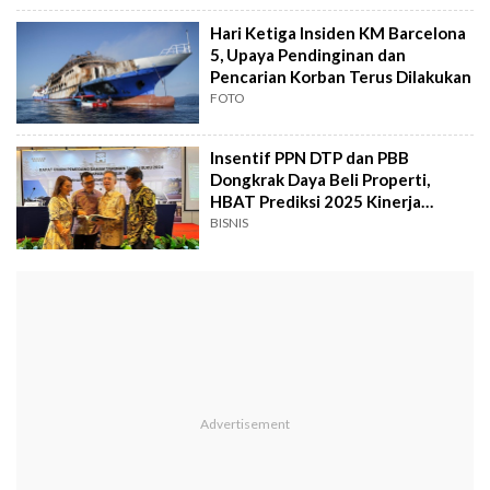
Hari Ketiga Insiden KM Barcelona
5, Upaya Pendinginan dan
Pencarian Korban Terus Dilakukan
FOTO
Insentif PPN DTP dan PBB
Dongkrak Daya Beli Properti,
HBAT Prediksi 2025 Kinerja
Bertumbuh
BISNIS