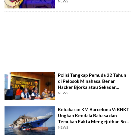
Penangkapannya
NEWS
Polisi Tangkap Pemuda 22 Tahun
di Pelosok Minahasa, Benar
Hacker Bjorka atau Sekadar
Penipu Ulung?
NEWS
Kebakaran KM Barcelona V: KNKT
Ungkap Kendala Bahasa dan
Temukan Fakta Mengejutkan Soal
Penumpang
NEWS