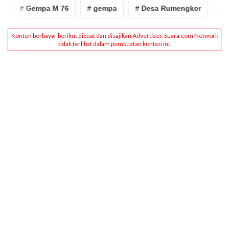
# Gempa M 76
# gempa
# Desa Rumengkor
# mi