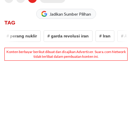
Jadikan Sumber Pilihan
TAG
# perang nuklir
# garda revolusi iran
# Iran
# AS-Isr