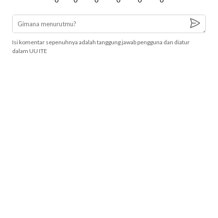
Isi komentar sepenuhnya adalah tanggung jawab pengguna dan diatur
dalam UU ITE