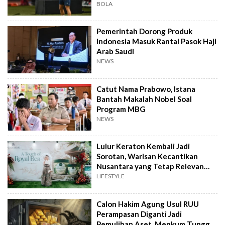
BOLA
Pemerintah Dorong Produk
Indonesia Masuk Rantai Pasok Haji
Arab Saudi
NEWS
Catut Nama Prabowo, Istana
Bantah Makalah Nobel Soal
Program MBG
NEWS
Lulur Keraton Kembali Jadi
Sorotan, Warisan Kecantikan
Nusantara yang Tetap Relevan
hingga Kini
LIFESTYLE
Calon Hakim Agung Usul RUU
Perampasan Diganti Jadi
Pemulihan Aset, Menkum Tunggu