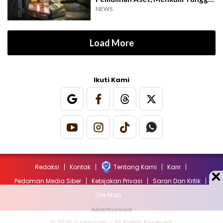
Langkah DPR
NEWS
Load More
Ikuti Kami
Redaksi
Kontak
Tentang Kami
Karir
Pedoman Media Siber
Kebijakan Privasi
Saran Dan Kritik
Site Map
© 2026 suara.com - All Rights Reserved.