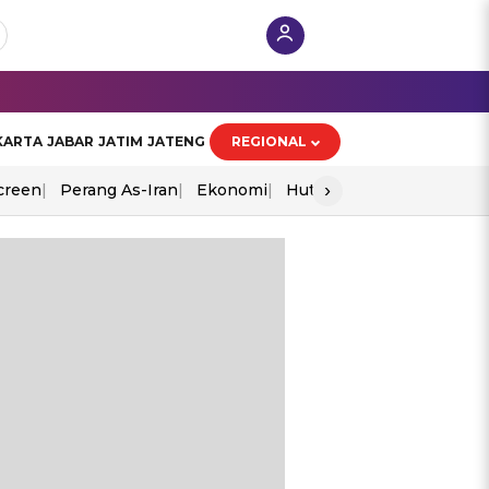
KARTA
JABAR
JATIM
JATENG
REGIONAL
›
creen
Perang As-Iran
Ekonomi
Hut Ri