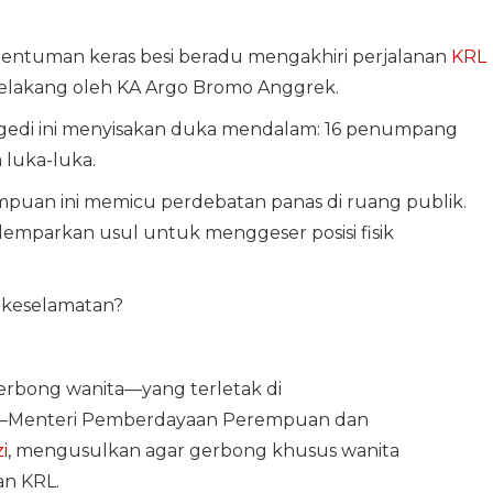
entuman keras besi beradu mengakhiri perjalanan
KRL
belakang oleh KA Argo Bromo Anggrek.
agedi ini menyisakan duka mendalam: 16 penumpang
 luka-luka.
puan ini memicu perdebatan panas di ruang publik.
emparkan usul untuk menggeser posisi fisik
keselamatan?
erbong wanita—yang terletak di
n—Menteri Pemberdayaan Perempuan dan
i
, mengusulkan agar gerbong khusus wanita
an KRL.