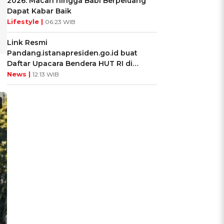
2026: Macan hingga Babi Berpeluang
Dapat Kabar Baik
Lifestyle |
06:23 WIB
Link Resmi
Pandang.istanapresiden.go.id buat
Daftar Upacara Bendera HUT RI di
Istana Negara
News |
12:13 WIB