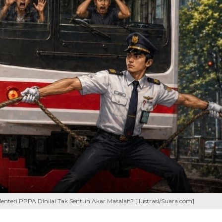
eri PPPA Dinilai Tak Sentuh Akar Masalah? [Ilustrasi/Suara.com]