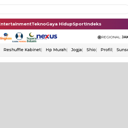
Entertainment
Tekno
Gaya Hidup
Sport
Indeks
REGIONAL:
JA
Reshuffle Kabinet
Hp Murah
Jogja
Shio
Profil
Suns