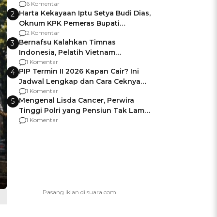
Gagalnya Negara Jamin Keamanan
6 Komentar
Harta Kekayaan Iptu Setya Budi Dias,
2
Oknum KPK Pemeras Bupati
Pemalang
2 Komentar
Bernafsu Kalahkan Timnas
3
Indonesia, Pelatih Vietnam
Berencana Pakai Jimat di Pakansari
1 Komentar
PIP Termin II 2026 Kapan Cair? Ini
4
Jadwal Lengkap dan Cara Ceknya
agar Dana Tidak Hangus!
1 Komentar
Mengenal Lisda Cancer, Perwira
5
Tinggi Polri yang Pensiun Tak Lama
Usai Jadi Brigjen
1 Komentar