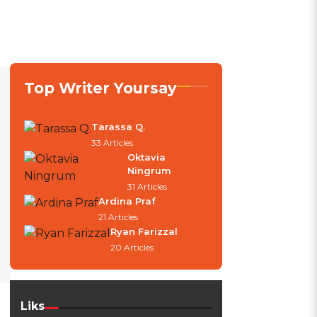
Top Writer Yoursay
Tarassa Q.
33 Articles
Oktavia
Ningrum
31 Articles
Ardina Praf
21 Articles
Ryan Farizzal
20 Articles
Liks