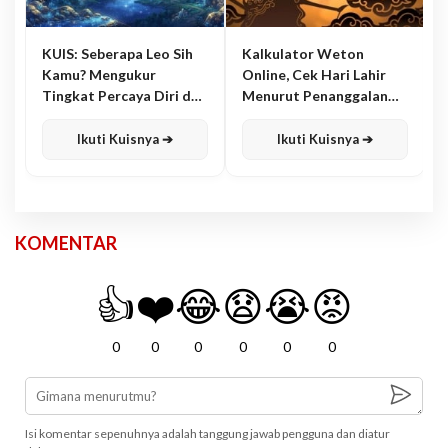
KUIS: Seberapa Leo Sih
Kalkulator Weton
Kamu? Mengukur
Online, Cek Hari Lahir
Tingkat Percaya Diri dan
Menurut Penanggalan
Karisma
Jawa
Ikuti Kuisnya ➔
Ikuti Kuisnya ➔
KOMENTAR
👍
❤️
😂
😧
😭
😡
0
0
0
0
0
0
Isi komentar sepenuhnya adalah tanggung jawab pengguna dan diatur