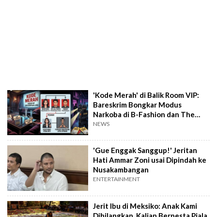
'Kode Merah' di Balik Room VIP:
Bareskrim Bongkar Modus
Narkoba di B-Fashion dan The
Seven Jakbar
NEWS
'Gue Enggak Sanggup!' Jeritan
Hati Ammar Zoni usai Dipindah ke
Nusakambangan
ENTERTAINMENT
Jerit Ibu di Meksiko: Anak Kami
Dihilangkan, Kalian Berpesta Piala