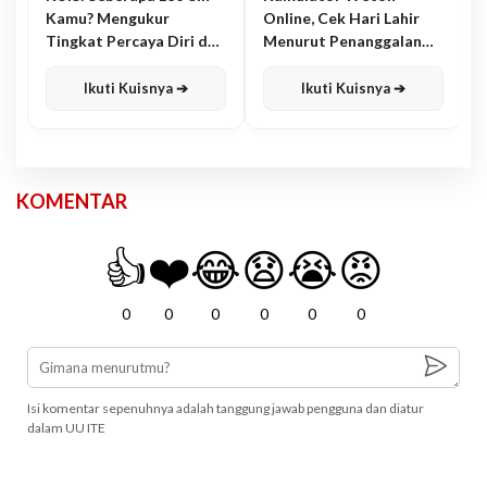
Kamu? Mengukur
Online, Cek Hari Lahir
Tingkat Percaya Diri dan
Menurut Penanggalan
Karisma
Jawa
Ikuti Kuisnya ➔
Ikuti Kuisnya ➔
KOMENTAR
👍
❤️
😂
😧
😭
😡
0
0
0
0
0
0
Isi komentar sepenuhnya adalah tanggung jawab pengguna dan diatur
dalam UU ITE