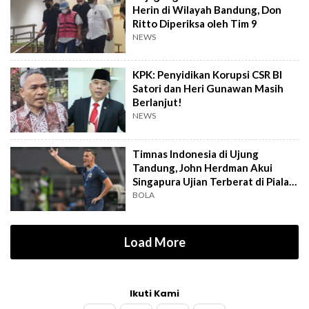
Herin di Wilayah Bandung, Don
Ritto Diperiksa oleh Tim 9
NEWS
KPK: Penyidikan Korupsi CSR BI
Satori dan Heri Gunawan Masih
Berlanjut!
NEWS
Timnas Indonesia di Ujung
Tandung, John Herdman Akui
Singapura Ujian Terberat di Piala
AFF 2026
BOLA
Load More
Ikuti Kami