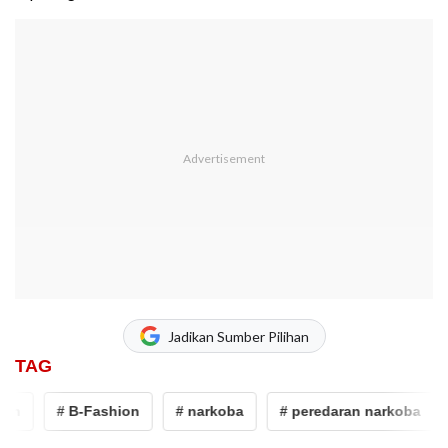
Jadikan Sumber Pilihan
TAG
n
# B-Fashion
# narkoba
# peredaran narkoba
#