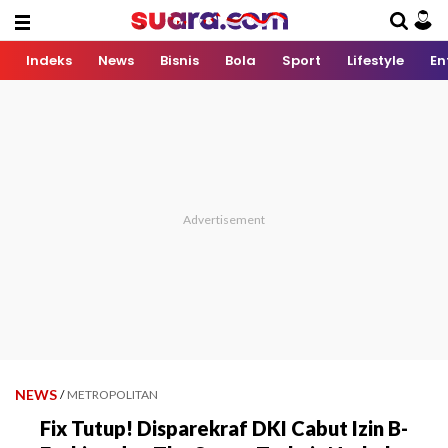
Indeks
News
Bisnis
Bola
Sport
Lifestyle
En
NEWS
/
METROPOLITAN
Fix Tutup! Disparekraf DKI Cabut Izin B-