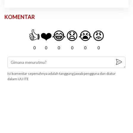
KOMENTAR
👍
❤️
😂
😧
😭
😡
0
0
0
0
0
0
Isi komentar sepenuhnya adalah tanggung jawab pengguna dan diatur
dalam UU ITE