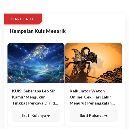
CARI TAHU
Kumpulan Kuis Menarik
KUIS: Seberapa Leo Sih
Kalkulator Weton
Kamu? Mengukur
Online, Cek Hari Lahir
Tingkat Percaya Diri dan
Menurut Penanggalan
Karisma
Jawa
Ikuti Kuisnya ➔
Ikuti Kuisnya ➔