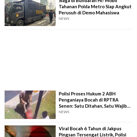
Siaga di Bundaran HI! Mobil
Tahanan Polda Metro Siap Angkut
Perusuh di Demo Mahasiswa
NEWS
Polisi Proses Hukum 2 ABH
Penganiaya Bocah di RPTRA
Senen: Satu Ditahan, Satu Wajib
Lapor
NEWS
Viral Bocah 6 Tahun di Jakpus
Pingsan Tersengat Listrik, Polisi