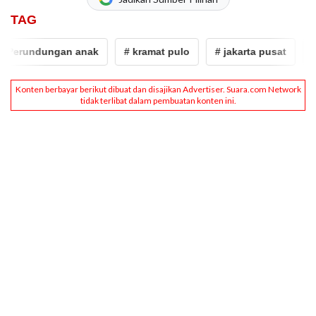
TAG
erundungan anak
# kramat pulo
# jakarta pusat
# ke