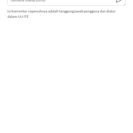
Isi komentar sepenuhnya adalah tanggung jawab pengguna dan diatur
dalam UU ITE