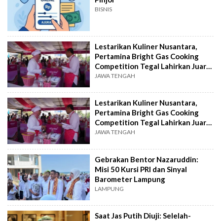
BISNIS
Lestarikan Kuliner Nusantara,
Pertamina Bright Gas Cooking
Competition Tegal Lahirkan Juara
Baru
JAWA TENGAH
Lestarikan Kuliner Nusantara,
Pertamina Bright Gas Cooking
Competition Tegal Lahirkan Juara
Baru
JAWA TENGAH
Gebrakan Bentor Nazaruddin:
Misi 50 Kursi PRI dan Sinyal
Barometer Lampung
LAMPUNG
Saat Jas Putih Diuji: Selelah-