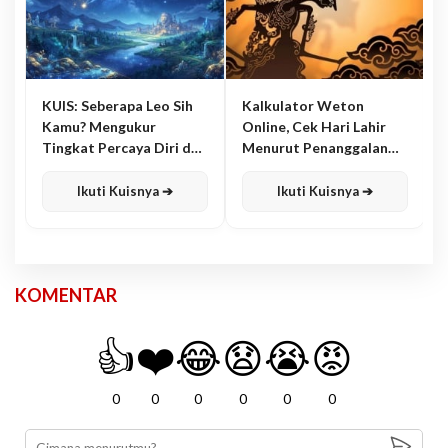
KUIS: Seberapa Leo Sih
Kalkulator Weton
Kamu? Mengukur
Online, Cek Hari Lahir
Tingkat Percaya Diri dan
Menurut Penanggalan
Karisma
Jawa
Ikuti Kuisnya ➔
Ikuti Kuisnya ➔
KOMENTAR
👍
❤️
😂
😧
😭
😡
0
0
0
0
0
0