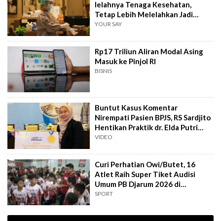
lelahnya Tenaga Kesehatan,
Tetap Lebih Melelahkan Jadi
Pasien
YOUR SAY
Rp17 Triliun Aliran Modal Asing
Masuk ke Pinjol RI
BISNIS
Buntut Kasus Komentar
Nirempati Pasien BPJS, RS Sardjito
Hentikan Praktik dr. Elda Putri
Rahard
VIDEO
Curi Perhatian Owi/Butet, 16
Atlet Raih Super Tiket Audisi
Umum PB Djarum 2026 di
Makassar
SPORT