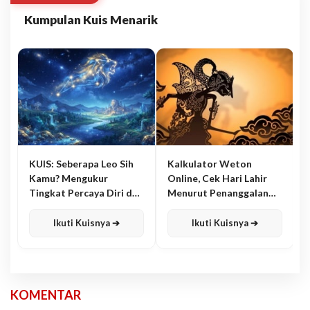
Kumpulan Kuis Menarik
KUIS: Seberapa Leo Sih
Kalkulator Weton
Kamu? Mengukur
Online, Cek Hari Lahir
Tingkat Percaya Diri dan
Menurut Penanggalan
Karisma
Jawa
Ikuti Kuisnya ➔
Ikuti Kuisnya ➔
KOMENTAR