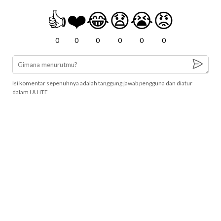
👍
❤️
😂
😧
😭
😡
0
0
0
0
0
0
Isi komentar sepenuhnya adalah tanggung jawab pengguna dan diatur
dalam UU ITE