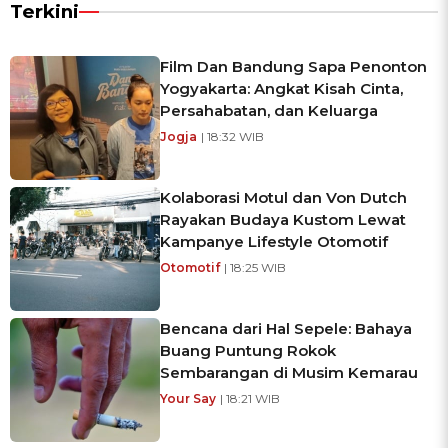
Terkini
Film Dan Bandung Sapa Penonton
Yogyakarta: Angkat Kisah Cinta,
Persahabatan, dan Keluarga
Jogja
| 18:32 WIB
Kolaborasi Motul dan Von Dutch
Rayakan Budaya Kustom Lewat
Kampanye Lifestyle Otomotif
Otomotif
| 18:25 WIB
Bencana dari Hal Sepele: Bahaya
Buang Puntung Rokok
Sembarangan di Musim Kemarau
Your Say
| 18:21 WIB