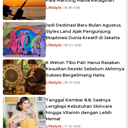
Para Mancing Mania Ketagihan
Lifestyle
| 18:18 WIB
Jadi Destinasi Baru Bulan Agustus,
Styles Land Ajak Pengunjung
Eksplorasi Dunia Kreatif di Jakarta
Lifestyle
| 18:04 WIB
6 Weton Tibo Pati: Harus Rasakan
Kesulitan Rezeki Sebelum Akhirnya
Sukses Bergelimang Harta
Lifestyle
| 18:01 WIB
Tanggal Kembar 8.8, Saatnya
Lengkapi Kebutuhan Skincare
hingga Vitamin dengan Lebih
Hemat
Lifestyle
| 17:49 WIB