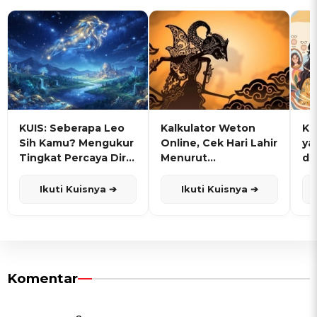
KUIS: Seberapa Leo
Kalkulator Weton
KU
Sih Kamu? Mengukur
Online, Cek Hari Lahir
ya
Tingkat Percaya Diri
Menurut
de
dan Karisma
Penanggalan Jawa
Ikuti Kuisnya ➔
Ikuti Kuisnya ➔
Komentar