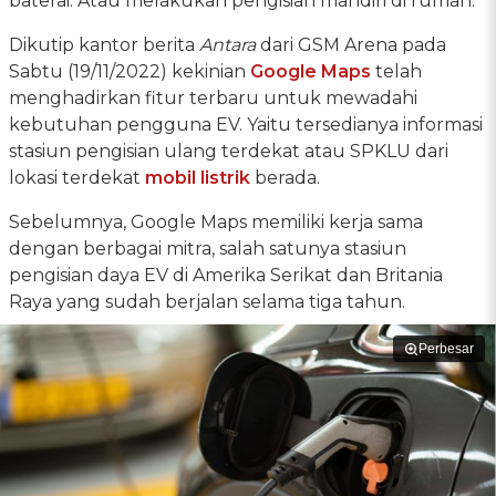
baterai. Atau melakukan pengisian mandiri di rumah.
Dikutip kantor berita
Antara
dari GSM Arena pada
Sabtu (19/11/2022) kekinian
Google Maps
telah
menghadirkan fitur terbaru untuk mewadahi
kebutuhan pengguna EV. Yaitu tersedianya informasi
stasiun pengisian ulang terdekat atau SPKLU dari
lokasi terdekat
mobil listrik
berada.
Sebelumnya, Google Maps memiliki kerja sama
dengan berbagai mitra, salah satunya stasiun
pengisian daya EV di Amerika Serikat dan Britania
Raya yang sudah berjalan selama tiga tahun.
Perbesar