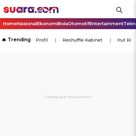
Home
Nasional
Ekonomi
Bola
Otomotif
Entertainment
Tekn
🔥 Trending
Profil
Reshuffle Kabinet
Hut Ri