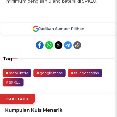
minimum pengisian ulang baterai di SPKLU.
Jadikan Sumber Pilihan
Tag
# mobil listrik
# google maps
# fitur pencarian
# SPKLU
CARI TAHU
Kumpulan Kuis Menarik