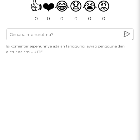
👍
❤️
😂
😧
😭
😡
0
0
0
0
0
0
Isi komentar sepenuhnya adalah tanggung jawab pengguna dan
diatur dalam UU ITE