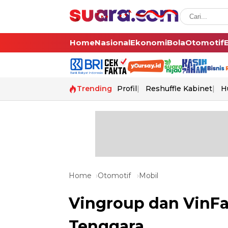
Home
Nasional
Ekonomi
Bola
Otomotif
Trending
Profil
Reshuffle Kabinet
H
Home
Otomotif
Mobil
Vingroup dan VinFas
Tenggara