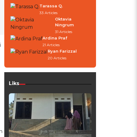
Tarassa Q.
33 Articles
Oktavia
Ningrum
31 Articles
Ardina Praf
i
21 Articles
Ryan Farizzal
20 Articles
Liks
h