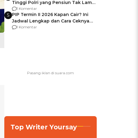
Tinggi Polri yang Pensiun Tak Lama
Usai Jadi Brigjen
1 Komentar
PIP Termin II 2026 Kapan Cair? Ini
5
Jadwal Lengkap dan Cara Ceknya
agar Dana Tidak Hangus!
1 Komentar
Top Writer Yoursay