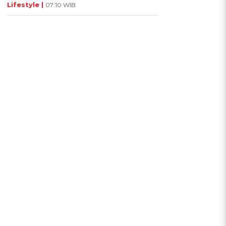
Lifestyle |
07:10 WIB