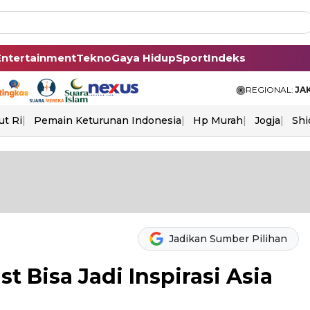
Entertainment
Tekno
Gaya Hidup
Sport
Indeks
REGIONAL:
JA
ut Ri
Pemain Keturunan Indonesia
Hp Murah
Jogja
Shi
Jadikan Sumber Pilihan
t Bisa Jadi Inspirasi Asia