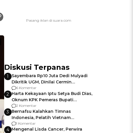
Diskusi Terpanas
Sayembara Rp10 Juta Dedi Mulyadi
1
Dikritik UGM, Dinilai Cermin
Gagalnya Negara Jamin Keamanan
6 Komentar
Harta Kekayaan Iptu Setya Budi Dias,
2
Oknum KPK Pemeras Bupati
Pemalang
2 Komentar
Bernafsu Kalahkan Timnas
3
Indonesia, Pelatih Vietnam
Berencana Pakai Jimat di Pakansari
1 Komentar
Mengenal Lisda Cancer, Perwira
4