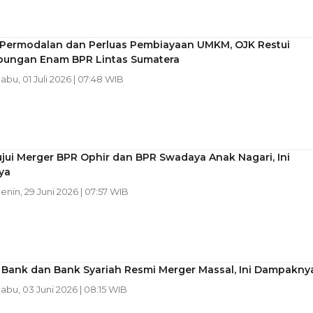
 Permodalan dan Perluas Pembiayaan UMKM, OJK Restui
ungan Enam BPR Lintas Sumatera
Rabu, 01 Juli 2026 | 07:48 WIB
jui Merger BPR Ophir dan BPR Swadaya Anak Nagari, Ini
ya
Senin, 29 Juni 2026 | 07:57 WIB
 Bank dan Bank Syariah Resmi Merger Massal, Ini Dampakny
Rabu, 03 Juni 2026 | 08:15 WIB