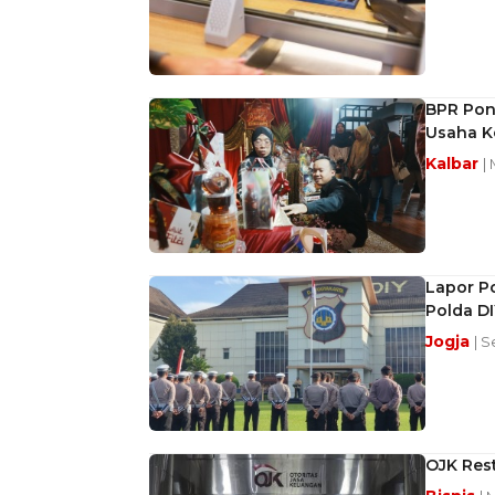
BPR Pon
Usaha Ke
Kalbar
|
Lapor P
Polda DI
Jogja
| S
OJK Res