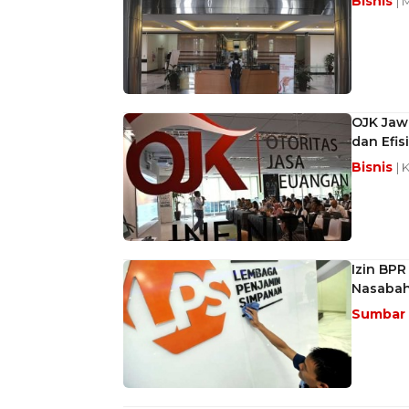
Bisnis
| 
OJK Jawa
dan Efis
Bisnis
| 
Izin BP
Nasaba
Sumbar