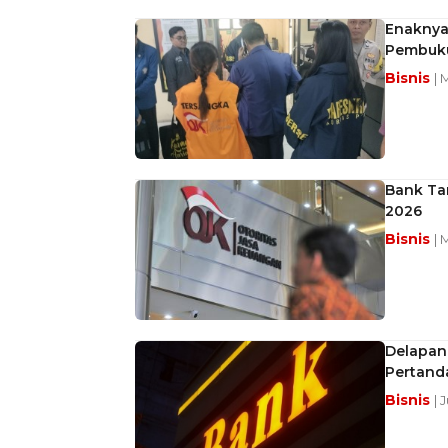
Enaknya 
Pembuk
Bisnis
| 
Bank Ta
2026
Bisnis
| 
Delapan 
Pertanda
Bisnis
| 