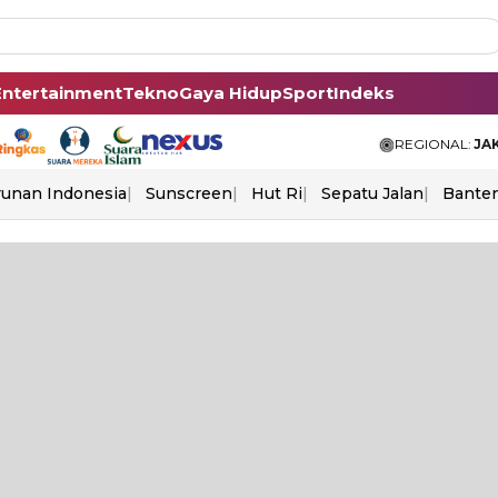
Entertainment
Tekno
Gaya Hidup
Sport
Indeks
REGIONAL:
JA
unan Indonesia
Sunscreen
Hut Ri
Sepatu Jalan
Bante