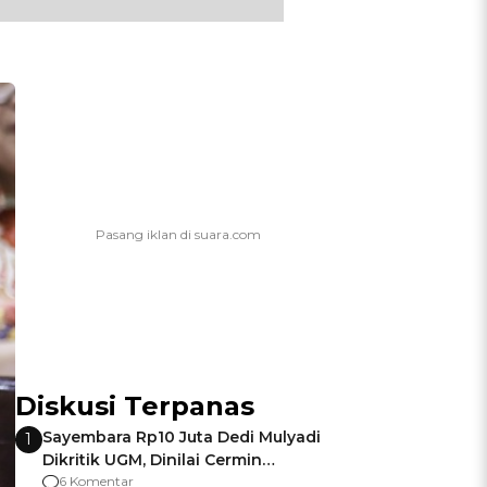
Diskusi Terpanas
Sayembara Rp10 Juta Dedi Mulyadi
1
Dikritik UGM, Dinilai Cermin
Gagalnya Negara Jamin Keamanan
6 Komentar