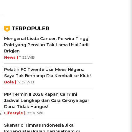
TERPOPULER
Mengenal Lisda Cancer, Perwira Tinggi
Polri yang Pensiun Tak Lama Usai Jadi
Brigjen
News |
11:22 WIB
Pelatih FC Twente Usir Mees Hilgers:
Saya Tak Berharap Dia Kembali ke Klub!
Bola |
17:39 WIB
PIP Termin II 2026 Kapan Cair? Ini
Jadwal Lengkap dan Cara Ceknya agar
Dana Tidak Hangus!
Lifestyle |
07:36 WIB
a!
Skenario Timnas Indonesia Jika
Imbang atau Kalah dari Vietnam di