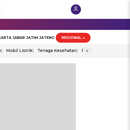
KARTA
JABAR
JATIM
JATENG
REGIONAL
›
n
Mobil Listrik
Tenaga Kesehatan
Piala Aff 2026
Ekono