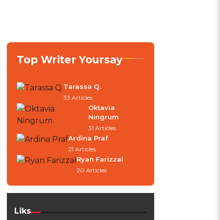
Top Writer Yoursay
Tarassa Q.
33 Articles
Oktavia
Ningrum
31 Articles
Ardina Praf
21 Articles
Ryan Farizzal
20 Articles
Liks