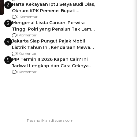
Harta Kekayaan Iptu Setya Budi Dias,
2
Oknum KPK Pemeras Bupati
Pemalang
2 Komentar
Mengenal Lisda Cancer, Perwira
3
Tinggi Polri yang Pensiun Tak Lama
Usai Jadi Brigjen
1 Komentar
Jakarta Siap Pungut Pajak Mobil
4
Listrik Tahun Ini, Kendaraan Mewah
Kena hingga 75% PKB
1 Komentar
PIP Termin II 2026 Kapan Cair? Ini
5
Jadwal Lengkap dan Cara Ceknya
agar Dana Tidak Hangus!
1 Komentar