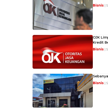
Bisnis
| 
OJK Lim
Kredit B
Bisnis
| 
Sebanya
Bisnis
| 