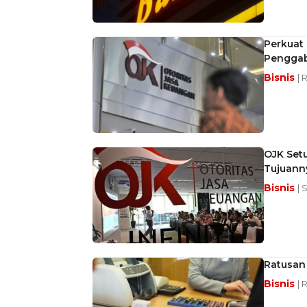
Perkuat
Penggab
Bisnis
| 
OJK Setu
Tujuann
Bisnis
| 
Ratusan
Bisnis
| 