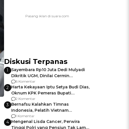
Diskusi Terpanas
Sayembara Rp10 Juta Dedi Mulyadi
1
Dikritik UGM, Dinilai Cermin
Gagalnya Negara Jamin Keamanan
6 Komentar
Harta Kekayaan Iptu Setya Budi Dias,
2
Oknum KPK Pemeras Bupati
Pemalang
2 Komentar
Bernafsu Kalahkan Timnas
3
Indonesia, Pelatih Vietnam
Berencana Pakai Jimat di Pakansari
1 Komentar
Mengenal Lisda Cancer, Perwira
4
Tinggi Polri yang Pensiun Tak Lama