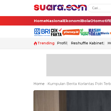
Home
Nasional
Ekonomi
Bola
Otomotif
Trending
Profil
Reshuffle Kabinet
H
Home
Kumpulan Berita Korlantas Polri Terb