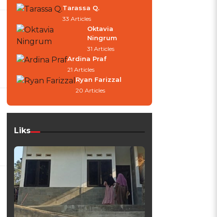
Tarassa Q.
33 Articles
Oktavia
Ningrum
31 Articles
Ardina Praf
21 Articles
Ryan Farizzal
20 Articles
Liks