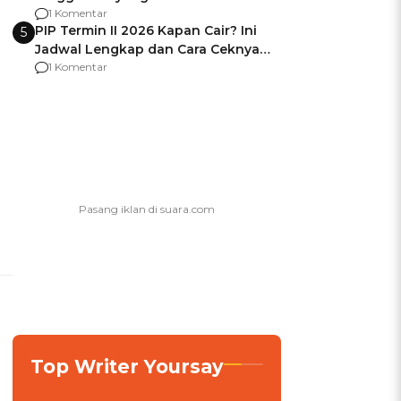
Usai Jadi Brigjen
1 Komentar
PIP Termin II 2026 Kapan Cair? Ini
5
Jadwal Lengkap dan Cara Ceknya
agar Dana Tidak Hangus!
1 Komentar
Top Writer Yoursay