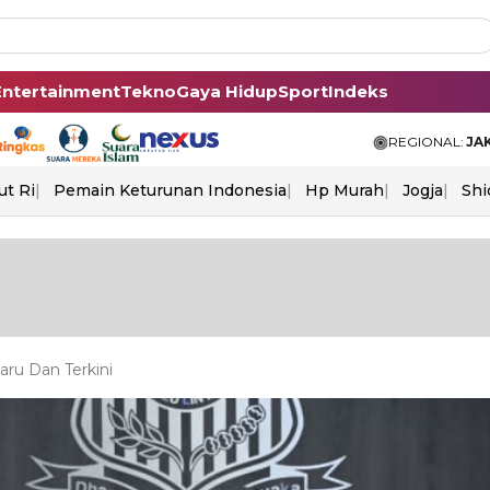
Entertainment
Tekno
Gaya Hidup
Sport
Indeks
REGIONAL:
JA
ut Ri
Pemain Keturunan Indonesia
Hp Murah
Jogja
Shi
aru Dan Terkini