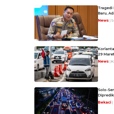
Tragedi 
Baru, A
News
| 
Korlanta
29 Mare
News
| 
Solo-Se
Dipredik
Bekaci
|