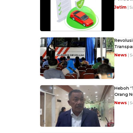
Jatim
| S
Revolusi
Transpar
News
| 
Heboh 'T
Orang N
News
| 