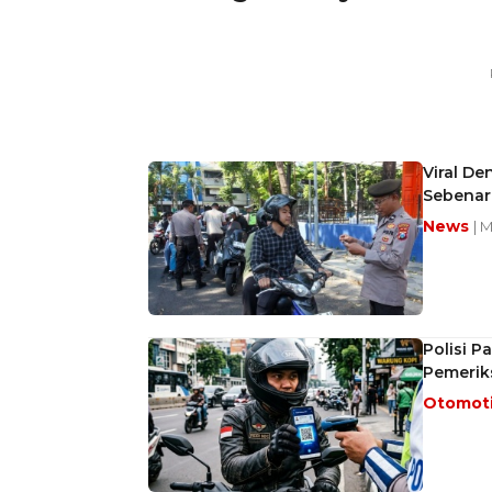
Viral De
Sebenar
News
| 
Polisi P
Pemerik
Otomot