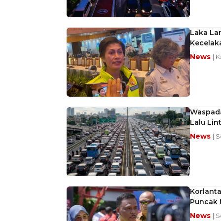
Laka Lan
Kecelak
News
| 
Waspada
Lalu Lin
News
| 
Korlanta
Puncak 
News
| 