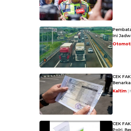
Pembata
Ini Jad
Otomot
CEK FAK
Benarka
Kaltim
|
CEK FAKT
Polri, B