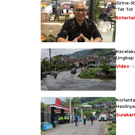
Sirine-S
'Tet Tot
Enterta
Kecelak
Ungkap 
Video
| 
Korlanta
Hasilnya
Surakar