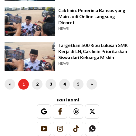
Cak Imin: Penerima Bansos yang
Main Judi Online Langsung
Dicoret
NEWS
Targetkan 500 Ribu Lulusan SMK
Kerja di LN, Cak Imin Prioritaskan
Siswa dari Keluarga Miskin
NEWS
«
1
2
3
4
5
»
Ikuti Kami