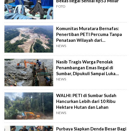
Bekas Ilegal Senilai Rp53 Miliar
FOTO
Komunitas Muratara Bernafas:
Penertiban PETI Percuma Tanpa
Penataan Wilayah dari
Pemerintah
NEWS
Nasib Tragis Warga Penolak
Penambangan Emas Ilegal di
Sumbar, Dipukuli Sampai Luka
Berat
NEWS
WALHI: PETI di Sumbar Sudah
Hancurkan Lebih dari 10 Ribu
Hektare Hutan dan Lahan
NEWS
Purbaya Siapkan Denda Besar Bagi