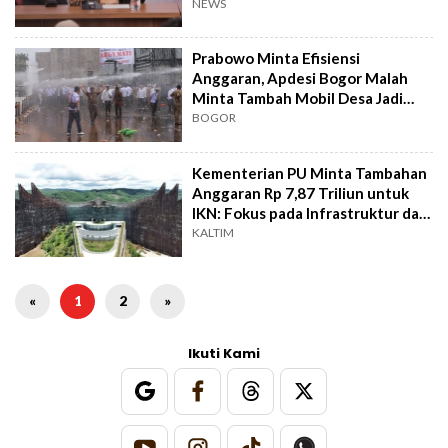
Alhamdulillah
NEWS
Prabowo Minta Efisiensi
Anggaran, Apdesi Bogor Malah
Minta Tambah Mobil Desa Jadi
Dua
BOGOR
Kementerian PU Minta Tambahan
Anggaran Rp 7,87 Triliun untuk
IKN: Fokus pada Infrastruktur dan
Pemindahan ASN
KALTIM
«
1
2
»
Ikuti Kami