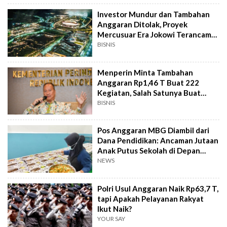
Investor Mundur dan Tambahan
Anggaran Ditolak, Proyek
Mercusuar Era Jokowi Terancam
Mangkrak?
BISNIS
Menperin Minta Tambahan
Anggaran Rp1,46 T Buat 222
Kegiatan, Salah Satunya Buat
Pameran di Rusia
BISNIS
Pos Anggaran MBG Diambil dari
Dana Pendidikan: Ancaman Jutaan
Anak Putus Sekolah di Depan
Mata
NEWS
Polri Usul Anggaran Naik Rp63,7 T,
tapi Apakah Pelayanan Rakyat
Ikut Naik?
YOUR SAY