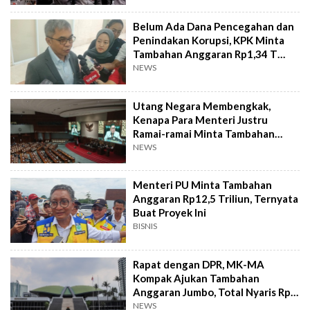
Belum Ada Dana Pencegahan dan
Penindakan Korupsi, KPK Minta
Tambahan Anggaran Rp1,34 T
Buat 2026
NEWS
Utang Negara Membengkak,
Kenapa Para Menteri Justru
Ramai-ramai Minta Tambahan
Anggaran?
NEWS
Menteri PU Minta Tambahan
Anggaran Rp12,5 Triliun, Ternyata
Buat Proyek Ini
BISNIS
Rapat dengan DPR, MK-MA
Kompak Ajukan Tambahan
Anggaran Jumbo, Total Nyaris Rp8
Triliun!
NEWS