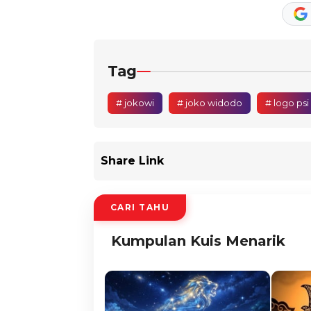
Tag
# jokowi
# joko widodo
# logo psi
Share Link
CARI TAHU
Kumpulan Kuis Menarik