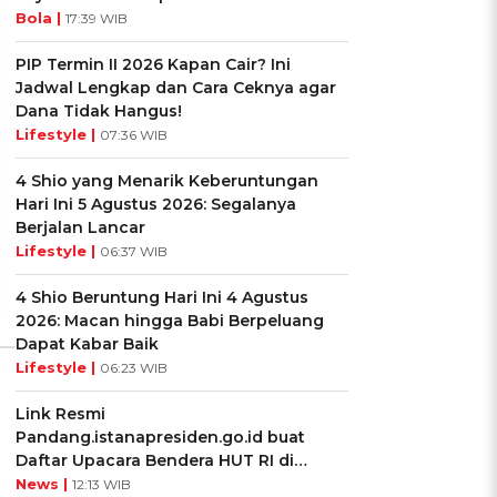
Bola |
17:39 WIB
PIP Termin II 2026 Kapan Cair? Ini
Jadwal Lengkap dan Cara Ceknya agar
Dana Tidak Hangus!
UIS: Sepatu Mana yang
KUIS: Seberapa Kenal
Lifestyle |
07:36 WIB
Cocok dengan
Kamu dengan Si Zodiak
Kepribadianmu?
Cancer?
4 Shio yang Menarik Keberuntungan
Hari Ini 5 Agustus 2026: Segalanya
Ikuti Kuisnya ➔
Ikuti Kuisnya ➔
Berjalan Lancar
Lifestyle |
06:37 WIB
4 Shio Beruntung Hari Ini 4 Agustus
2026: Macan hingga Babi Berpeluang
Dapat Kabar Baik
Lifestyle |
06:23 WIB
Link Resmi
Pandang.istanapresiden.go.id buat
Daftar Upacara Bendera HUT RI di
Istana Negara
News |
12:13 WIB