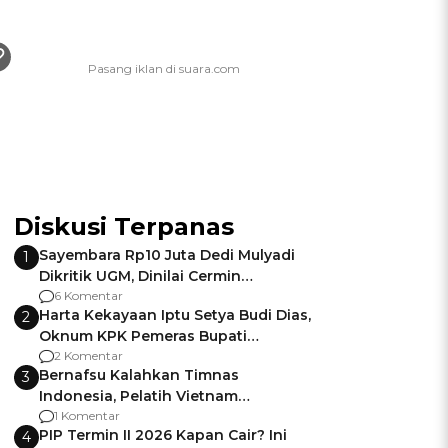
Diskusi Terpanas
Sayembara Rp10 Juta Dedi Mulyadi
1
Dikritik UGM, Dinilai Cermin
Gagalnya Negara Jamin Keamanan
6 Komentar
Harta Kekayaan Iptu Setya Budi Dias,
2
Oknum KPK Pemeras Bupati
Pemalang
2 Komentar
Bernafsu Kalahkan Timnas
3
Indonesia, Pelatih Vietnam
Berencana Pakai Jimat di Pakansari
1 Komentar
PIP Termin II 2026 Kapan Cair? Ini
4