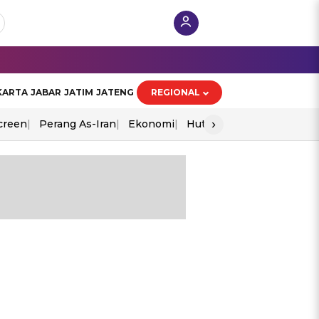
KARTA
JABAR
JATIM
JATENG
REGIONAL
›
creen
Perang As-Iran
Ekonomi
Hut Ri