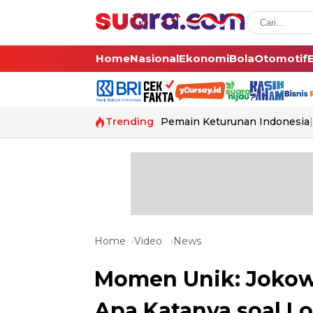
Home
Nasional
Ekonomi
Bola
Otomotif
Trending
Pemain Keturunan Indonesia
Home
Video
News
Momen Unik: Jokowi
Apa Katanya soal L