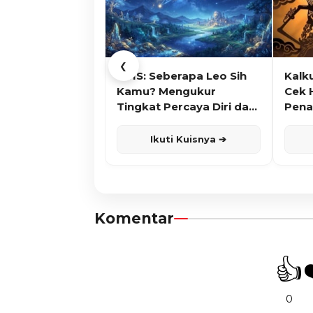
❮
KUIS: Seberapa Leo Sih
Kalk
Kamu? Mengukur
Cek 
Tingkat Percaya Diri dan
Pena
Karisma
Ikuti Kuisnya ➔
Komentar
👍
0