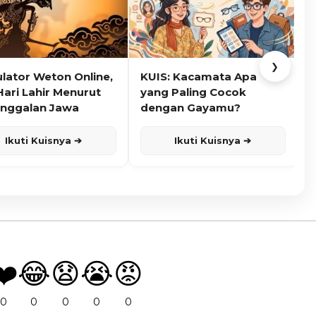
❯
ulator Weton Online,
KUIS: Kacamata Apa
K
Hari Lahir Menurut
yang Paling Cocok
nggalan Jawa
dengan Gayamu?
Ikuti Kuisnya ➔
Ikuti Kuisnya ➔
❤️
😂
😧
😭
😡
0
0
0
0
0