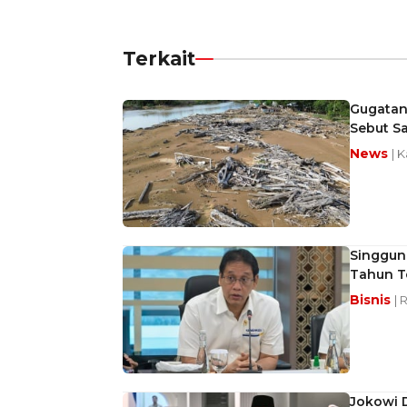
Terkait
Gugatan
Sebut S
News
| 
Singgung
Tahun T
Bisnis
| 
Jokowi 