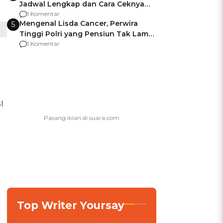
Jadwal Lengkap dan Cara Ceknya
agar Dana Tidak Hangus!
1 Komentar
Mengenal Lisda Cancer, Perwira
5
Tinggi Polri yang Pensiun Tak Lama
Usai Jadi Brigjen
1 Komentar
I
Top Writer Yoursay