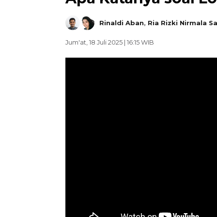
Rinaldi Aban
,
Ria Rizki Nirmala Sa
Jum'at, 18 Juli 2025 | 16:15 WIB