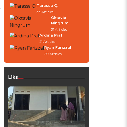
Tarassa Q.
k
33 Articles
Oktavia
Ningrum
31 Articles
Ardina Praf
21 Articles
Ryan Farizzal
20 Articles
Liks