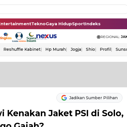
Entertainment
Tekno
Gaya Hidup
Sport
Indeks
REGIONAL:
JA
Reshuffle Kabinet
Hp Murah
Jogja
Shio
Profil
Suns
Jadikan Sumber Pilihan
 Kenakan Jaket PSI di Solo,
ogo Gajah?