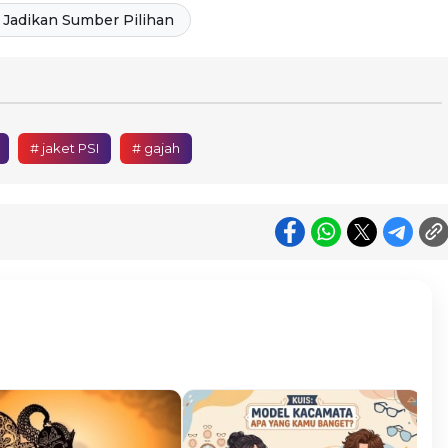
Jadikan Sumber Pilihan
# jaket PSI
# gajah