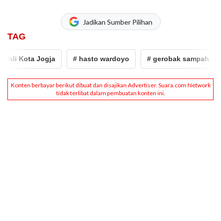
Jadikan Sumber Pilihan
TAG
ali Kota Jogja
# hasto wardoyo
# gerobak sampah