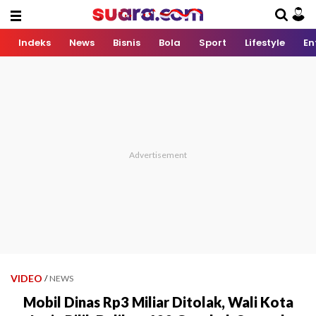
Indeks
News
Bisnis
Bola
Sport
Lifestyle
En
VIDEO
/
NEWS
Mobil Dinas Rp3 Miliar Ditolak, Wali Kota