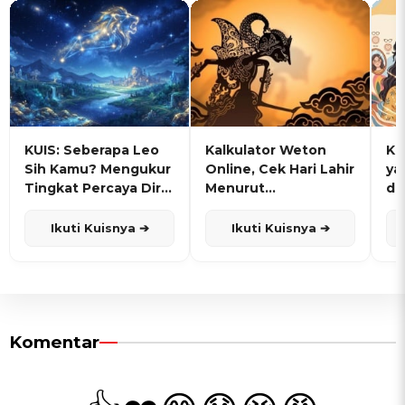
KUIS: Seberapa Leo
Kalkulator Weton
KU
Sih Kamu? Mengukur
Online, Cek Hari Lahir
ya
Tingkat Percaya Diri
Menurut
de
dan Karisma
Penanggalan Jawa
Ikuti Kuisnya ➔
Ikuti Kuisnya ➔
Komentar