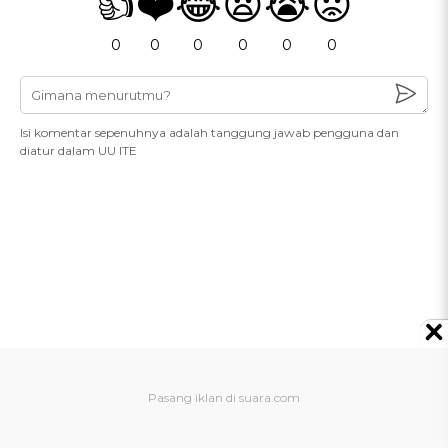
👍
❤️
😂
😧
😭
😡
0
0
0
0
0
0
Isi komentar sepenuhnya adalah tanggung jawab pengguna dan
diatur dalam UU ITE