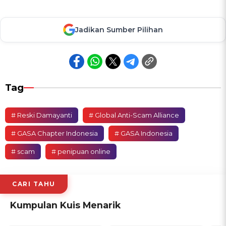
Jadikan Sumber Pilihan
Tag
# Reski Damayanti
# Global Anti-Scam Alliance
# GASA Chapter Indonesia
# GASA Indonesia
# scam
# penipuan online
CARI TAHU
Kumpulan Kuis Menarik