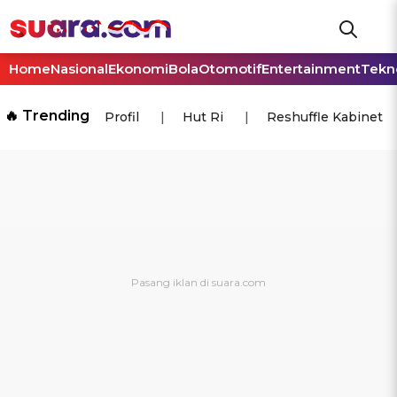
Home
Nasional
Ekonomi
Bola
Otomotif
Entertainment
Tekn
🔥 Trending
Profil
Hut Ri
Reshuffle Kabinet