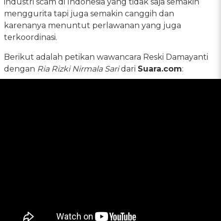
industri scam di Indonesia yang tidak saja semakin
menggurita tapi juga semakin canggih dan
karenanya menuntut perlawanan yang juga
terkoordinasi.
Berikut adalah petikan wawancara Reski Damayanti
dengan
Ria Rizki Nirmala Sari
dari
Suara.com
: