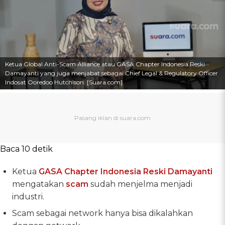
Ketua Global Anti-Scam Alliance atau GASA Chapter Indonesia Reski
Damayanti yang juga menjabat sebagai Chief Legal & Regulatory Officer
Indosat Ooredoo Hutchison. [Suara.com]
Baca 10 detik
Ketua
GASA Chapter Indonesia
Reski Damayanti
mengatakan
scam
sudah menjelma menjadi
industri.
Scam sebagai network hanya bisa dikalahkan