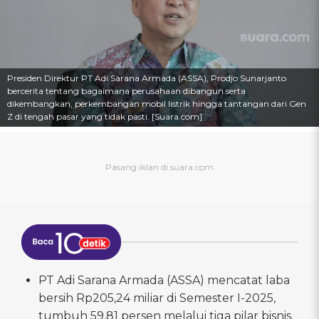
Presiden Direktur PT Adi Sarana Armada (ASSA), Prodjo Sunarjanto
bercerita tentang bagaimana perusahaan dibangun serta
dikembangkan, perkembangan mobil listrik hingga tantangan dari Gen
Z di tengah pasar yang tidak pasti. [Suara.com]
PT Adi Sarana Armada (ASSA) mencatat laba
bersih Rp205,24 miliar di Semester I-2025,
tumbuh 59,81 persen melalui tiga pilar bisnis.