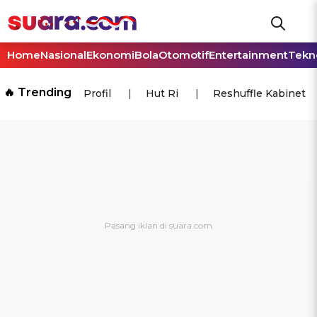
Home
Nasional
Ekonomi
Bola
Otomotif
Entertainment
Tekn
🔥 Trending
Profil
Hut Ri
Reshuffle Kabinet