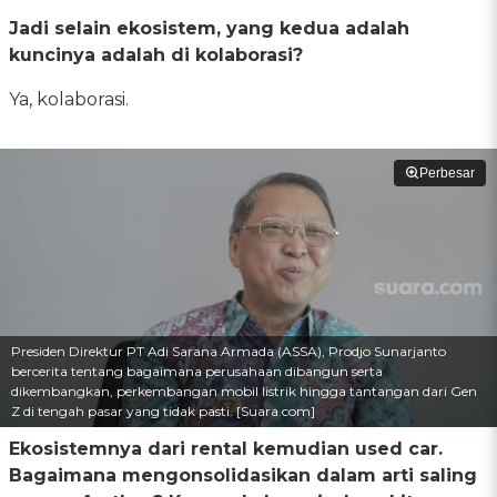
Jadi selain ekosistem, yang kedua adalah
kuncinya adalah di kolaborasi?
Ya, kolaborasi.
Perbesar
Presiden Direktur PT Adi Sarana Armada (ASSA), Prodjo Sunarjanto
bercerita tentang bagaimana perusahaan dibangun serta
dikembangkan, perkembangan mobil listrik hingga tantangan dari Gen
Z di tengah pasar yang tidak pasti. [Suara.com]
Ekosistemnya dari rental kemudian used car.
Bagaimana mengonsolidasikan dalam arti saling