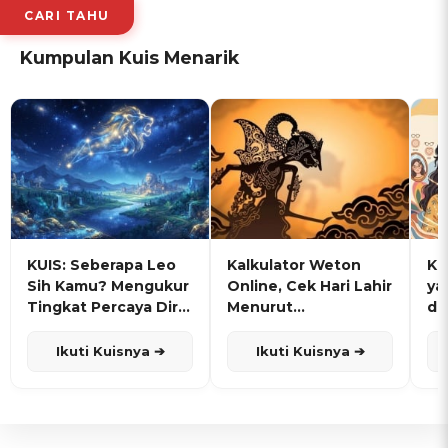
CARI TAHU
Kumpulan Kuis Menarik
KUIS: Seberapa Leo
Kalkulator Weton
KU
Sih Kamu? Mengukur
Online, Cek Hari Lahir
ya
Tingkat Percaya Diri
Menurut
de
dan Karisma
Penanggalan Jawa
Ikuti Kuisnya ➔
Ikuti Kuisnya ➔