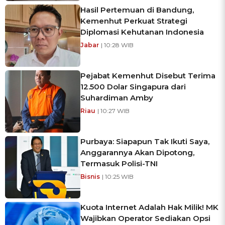
Hasil Pertemuan di Bandung,
Kemenhut Perkuat Strategi
Diplomasi Kehutanan Indonesia
Jabar
| 10:28 WIB
Pejabat Kemenhut Disebut Terima
12.500 Dolar Singapura dari
Suhardiman Amby
Riau
| 10:27 WIB
Purbaya: Siapapun Tak Ikuti Saya,
Anggarannya Akan Dipotong,
Termasuk Polisi-TNI
Bisnis
| 10:25 WIB
Kuota Internet Adalah Hak Milik! MK
Wajibkan Operator Sediakan Opsi