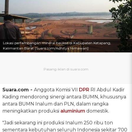
Lokasi pertambangan mineral bauksit di Kabupaten Ketapang,
Kalimantan Barat [Suara.com/Adhitya Himawan]
Suara.com -
Anggota Komisi VII
DPR
RI Abdul Kadir
Kading mendorong sinergi antara BUMN, khususnya
antara BUMN Inalum dan PLN, dalam rangka
meningkatkan produksi
aluminium
domestik.
"Jadi sekarang ini produksi Inalum 250 ribu ton
sementara kebutuhan seluruh Indonesia sekitar 700