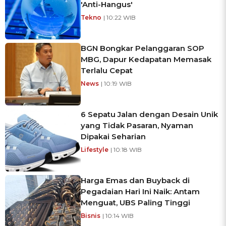
'Anti-Hangus'
Tekno
| 10:22 WIB
BGN Bongkar Pelanggaran SOP
MBG, Dapur Kedapatan Memasak
Terlalu Cepat
News
| 10:19 WIB
6 Sepatu Jalan dengan Desain Unik
yang Tidak Pasaran, Nyaman
Dipakai Seharian
Lifestyle
| 10:18 WIB
Harga Emas dan Buyback di
Pegadaian Hari Ini Naik: Antam
Menguat, UBS Paling Tinggi
Bisnis
| 10:14 WIB