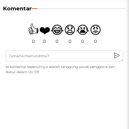
Komentar
👍
❤️
😂
😧
😭
😡
0
0
0
0
0
0
Isi komentar sepenuhnya adalah tanggung jawab pengguna dan
diatur dalam UU ITE