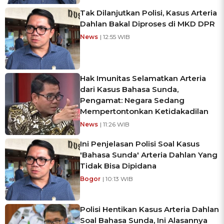
Tak Dilanjutkan Polisi, Kasus Arteria
Dahlan Bakal Diproses di MKD DPR
News
| 12:55 WIB
Hak Imunitas Selamatkan Arteria
dari Kasus Bahasa Sunda,
Pengamat: Negara Sedang
Mempertontonkan Ketidakadilan
News
| 11:26 WIB
Ini Penjelasan Polisi Soal Kasus
'Bahasa Sunda' Arteria Dahlan Yang
Tidak Bisa Dipidana
Bogor
| 10:13 WIB
Polisi Hentikan Kasus Arteria Dahlan
Soal Bahasa Sunda, Ini Alasannya