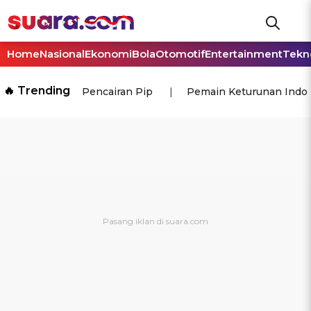
Home
Nasional
Ekonomi
Bola
Otomotif
Entertainment
Tekn
🔥 Trending
Pencairan Pip
Pemain Keturunan Indo