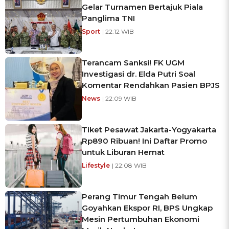
Gelar Turnamen Bertajuk Piala
Panglima TNI
Sport
| 22:12 WIB
Terancam Sanksi! FK UGM
Investigasi dr. Elda Putri Soal
Komentar Rendahkan Pasien BPJS
News
| 22:09 WIB
Tiket Pesawat Jakarta-Yogyakarta
Rp890 Ribuan! Ini Daftar Promo
untuk Liburan Hemat
Lifestyle
| 22:08 WIB
Perang Timur Tengah Belum
Goyahkan Ekspor RI, BPS Ungkap
Mesin Pertumbuhan Ekonomi