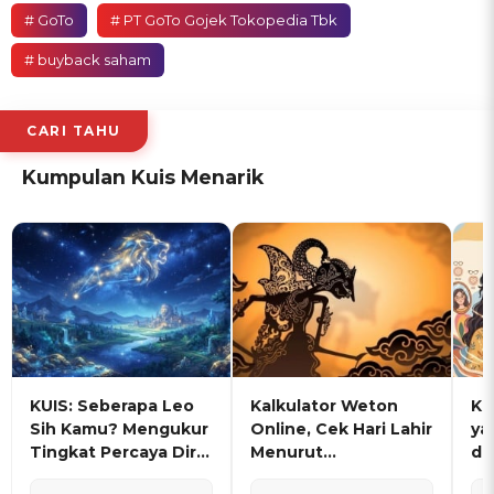
# GoTo
# PT GoTo Gojek Tokopedia Tbk
# buyback saham
CARI TAHU
Kumpulan Kuis Menarik
KUIS: Seberapa Leo
Kalkulator Weton
KU
Sih Kamu? Mengukur
Online, Cek Hari Lahir
ya
Tingkat Percaya Diri
Menurut
de
dan Karisma
Penanggalan Jawa