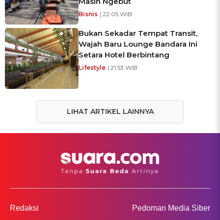
Masih Ngebut
Bisnis
| 22:05 WIB
Bukan Sekadar Tempat Transit,
Wajah Baru Lounge Bandara Ini
Setara Hotel Berbintang
Lifestyle
| 21:53 WIB
LIHAT ARTIKEL LAINNYA
Redaksi
Pedoman Media Siber