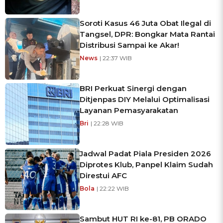
Soroti Kasus 46 Juta Obat Ilegal di
Tangsel, DPR: Bongkar Mata Rantai
Distribusi Sampai ke Akar!
News
| 22:37 WIB
BRI Perkuat Sinergi dengan
Ditjenpas DIY Melalui Optimalisasi
Layanan Pemasyarakatan
Bri
| 22:28 WIB
Jadwal Padat Piala Presiden 2026
Diprotes Klub, Panpel Klaim Sudah
Direstui AFC
Bola
| 22:22 WIB
Sambut HUT RI ke-81, PB ORADO