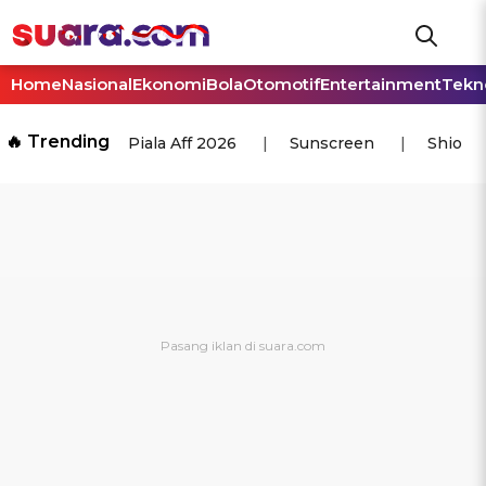
Home
Nasional
Ekonomi
Bola
Otomotif
Entertainment
Tekn
🔥 Trending
Piala Aff 2026
Sunscreen
Shio