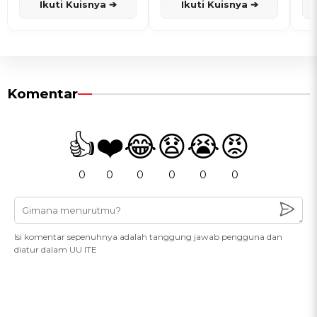
Ikuti Kuisnya ➔
Ikuti Kuisnya ➔
Komentar
👍
❤️
😂
😧
😭
😡
0
0
0
0
0
0
Isi komentar sepenuhnya adalah tanggung jawab pengguna dan
diatur dalam UU ITE