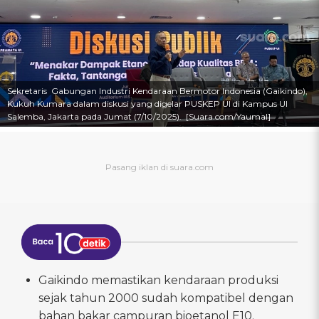
Sekretaris Gabungan Industri Kendaraan Bermotor Indonesia (Gaikindo),
Kukuh Kumara dalam diskusi yang digelar PUSKEP UI di Kampus UI
Salemba, Jakarta pada Jumat (7/10/2025). [Suara.com/Yaumal]
Gaikindo memastikan kendaraan produksi
sejak tahun 2000 sudah kompatibel dengan
bahan bakar campuran bioetanol E10.