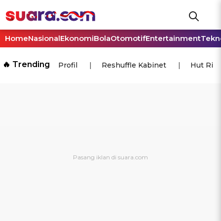
Home
Nasional
Ekonomi
Bola
Otomotif
Entertainment
Tekn
🔥 Trending
Profil
Reshuffle Kabinet
Hut Ri