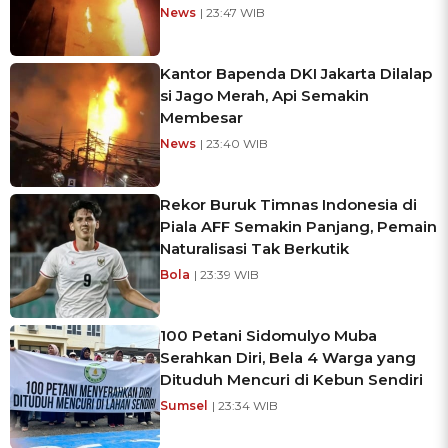
News
| 23:47 WIB
Kantor Bapenda DKI Jakarta Dilalap
si Jago Merah, Api Semakin
Membesar
News
| 23:40 WIB
Rekor Buruk Timnas Indonesia di
Piala AFF Semakin Panjang, Pemain
Naturalisasi Tak Berkutik
Bola
| 23:39 WIB
100 Petani Sidomulyo Muba
Serahkan Diri, Bela 4 Warga yang
Dituduh Mencuri di Kebun Sendiri
Sumsel
| 23:34 WIB