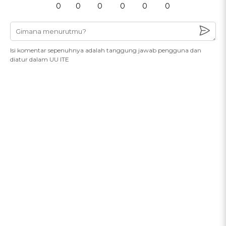
0
0
0
0
0
0
Isi komentar sepenuhnya adalah tanggung jawab pengguna dan
diatur dalam UU ITE