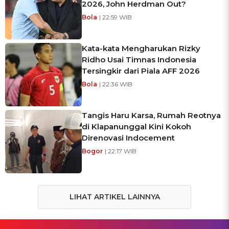
2026, John Herdman Out?
Bola
| 22:59 WIB
Kata-kata Mengharukan Rizky
Ridho Usai Timnas Indonesia
Tersingkir dari Piala AFF 2026
Bola
| 22:36 WIB
Tangis Haru Karsa, Rumah Reotnya
di Klapanunggal Kini Kokoh
Direnovasi Indocement
Bogor
| 22:17 WIB
LIHAT ARTIKEL LAINNYA