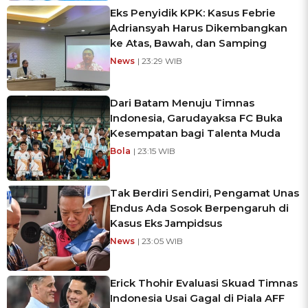
Eks Penyidik KPK: Kasus Febrie
Adriansyah Harus Dikembangkan
ke Atas, Bawah, dan Samping
News
| 23:29 WIB
Dari Batam Menuju Timnas
Indonesia, Garudayaksa FC Buka
Kesempatan bagi Talenta Muda
Bola
| 23:15 WIB
Tak Berdiri Sendiri, Pengamat Unas
Endus Ada Sosok Berpengaruh di
Kasus Eks Jampidsus
News
| 23:05 WIB
Erick Thohir Evaluasi Skuad Timnas
Indonesia Usai Gagal di Piala AFF