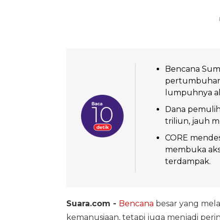
Bencana Suma
pertumbuhan e
lumpuhnya akti
Dana pemuliha
triliun, jauh
CORE mendesa
membuka aks
terdampak.
Suara.com -
Bencana
besar yang mela
kemanusiaan, tetapi juga menjadi peri