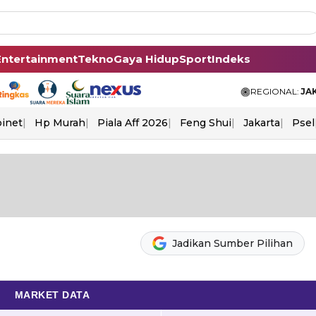
Entertainment
Tekno
Gaya Hidup
Sport
Indeks
REGIONAL:
JA
binet
Hp Murah
Piala Aff 2026
Feng Shui
Jakarta
Psel
Jadikan Sumber Pilihan
MARKET DATA