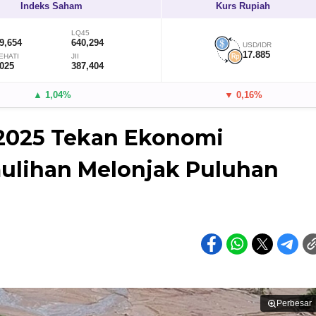
Indeks Saham
Kurs Rupiah
LQ45
9,654
640,294
USD/IDR
17.885
EHATI
JII
,025
387,404
▲ 1,04%
▼ 0,16%
2025 Tekan Ekonomi
mulihan Melonjak Puluhan
Perbesar