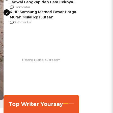
Jadwal Lengkap dan Cara Ceknya
agar Dana Tidak Hangus!
1 Komentar
4 HP Samsung Memori Besar Harga
5
Murah Mulai Rp1 Jutaan
0 Komentar
Top Writer Yoursay