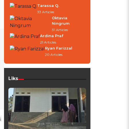
Tarassa Q.
33 Articles
Oktavia
Ningrum
31 Articles
Ardina Praf
21 Articles
Ryan Farizzal
20 Articles
Liks
i