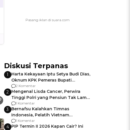
Diskusi Terpanas
Harta Kekayaan Iptu Setya Budi Dias,
1
Oknum KPK Pemeras Bupati
Pemalang
2 Komentar
Mengenal Lisda Cancer, Perwira
2
Tinggi Polri yang Pensiun Tak Lama
Usai Jadi Brigjen
1 Komentar
Bernafsu Kalahkan Timnas
3
Indonesia, Pelatih Vietnam
Berencana Pakai Jimat di Pakansari
1 Komentar
PIP Termin II 2026 Kapan Cair? Ini
4