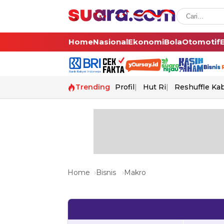
Home
Nasional
Ekonomi
Bola
Otomotif
Trending
Profil
Hut Ri
Reshuffle Ka
Home
Bisnis
Makro