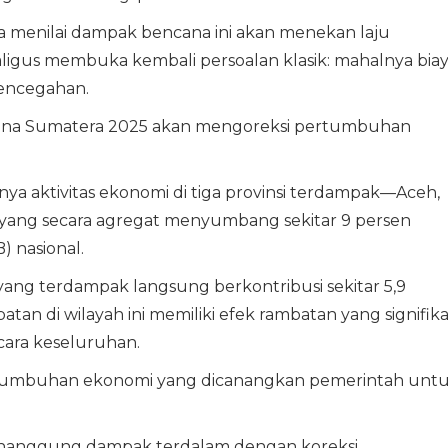
a menilai dampak bencana ini akan menekan laju
aligus membuka kembali persoalan klasik: mahalnya bia
pencegahan.
na Sumatera 2025 akan mengoreksi pertumbuhan
.
ya aktivitas ekonomi di tiga provinsi terdampak—Aceh,
yang secara agregat menyumbang sekitar 9 persen
 nasional.
yang terdampak langsung berkontribusi sekitar 5,9
tan di wilayah ini memiliki efek rambatan yang signifik
cara keseluruhan.
rtumbuhan ekonomi yang dicanangkan pemerintah unt
anggung dampak terdalam dengan koreksi