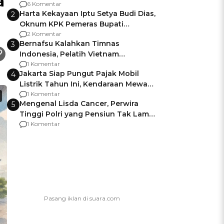
a
Gagalnya Negara Jamin Keamanan
6 Komentar
Harta Kekayaan Iptu Setya Budi Dias,
2
Oknum KPK Pemeras Bupati
Pemalang
2 Komentar
Bernafsu Kalahkan Timnas
3
Indonesia, Pelatih Vietnam
Berencana Pakai Jimat di Pakansari
1 Komentar
Jakarta Siap Pungut Pajak Mobil
4
Listrik Tahun Ini, Kendaraan Mewah
Kena hingga 75% PKB
1 Komentar
Mengenal Lisda Cancer, Perwira
5
Tinggi Polri yang Pensiun Tak Lama
Usai Jadi Brigjen
1 Komentar