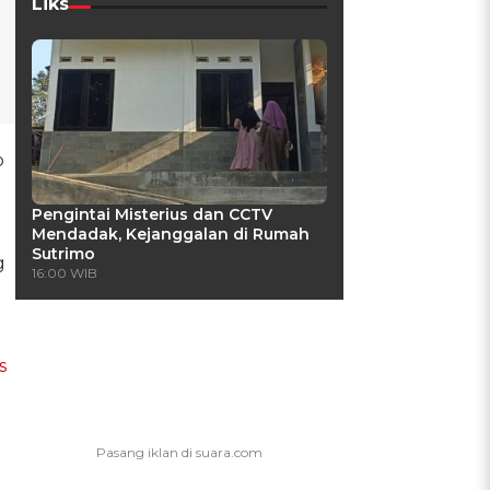
Liks
p
Pengintai Misterius dan CCTV
Mendadak, Kejanggalan di Rumah
Sutrimo
g
16:00 WIB
s