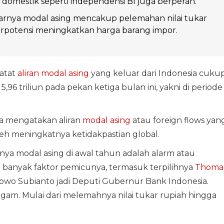
domestik seperti independensi BI juga berperan.
rnya modal asing mencakup pelemahan nilai tukar
rpotensi meningkatkan harga barang impor.
atat
aliran modal asing
yang keluar dari Indonesia cuku
,96 triliun pada pekan ketiga bulan ini, yakni di periode
a mengatakan aliran
modal asing
atau foreign flows yan
leh meningkatnya ketidakpastian global.
ya modal asing di awal tahun adalah alarm atau
 banyak faktor pemicunya, termasuk terpilihnya
Thoma
owo Subianto jadi Deputi Gubernur Bank Indonesia.
am. Mulai dari melemahnya nilai tukar rupiah hingga