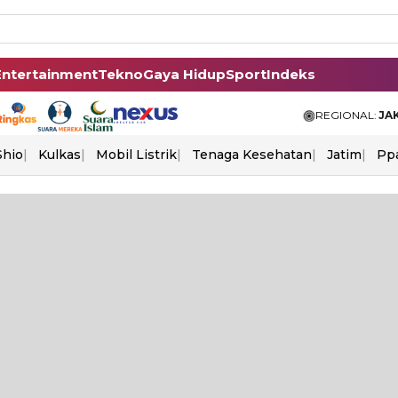
Entertainment
Tekno
Gaya Hidup
Sport
Indeks
REGIONAL:
JA
Shio
Kulkas
Mobil Listrik
Tenaga Kesehatan
Jatim
Pp