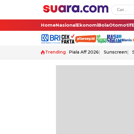
Home
Nasional
Ekonomi
Bola
Otomotif
Trending
Piala Aff 2026
Sunscreen