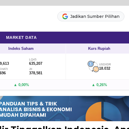
Jadikan Sumber Pilihan
MARKET DATA
Indeks Saham
Kurs Rupiah
LQ45
9,613
635,207
USD/IDR
18.032
EHATI
JII
,696
378,581
▲ 0,00%
▲ 0,26%