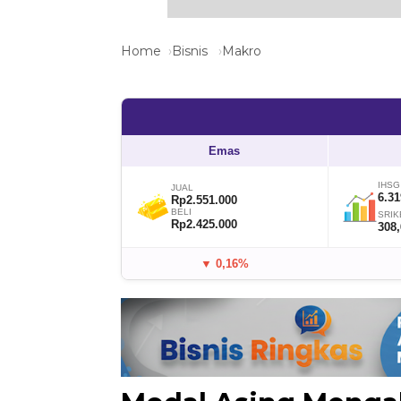
Home
Bisnis
Makro
Emas
IHSG
JUAL
6.31
Rp2.551.000
BELI
SRIK
Rp2.425.000
308
▼ 0,16%