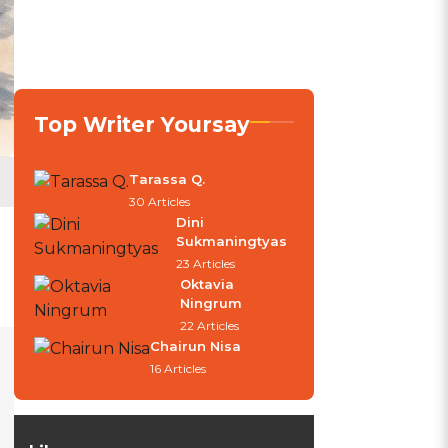
Top Writer Yoursay
Tarassa Q.
30 Articles
Dini
Sukmaningtyas
23 Articles
Oktavia
Ningrum
22 Articles
Chairun Nisa
16 Articles