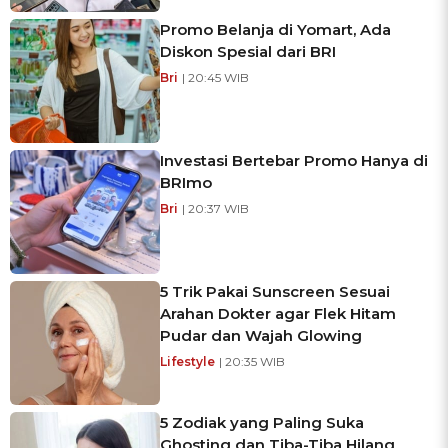
Promo Belanja di Yomart, Ada
Diskon Spesial dari BRI
Bri
| 20:45 WIB
Investasi Bertebar Promo Hanya di
BRImo
Bri
| 20:37 WIB
5 Trik Pakai Sunscreen Sesuai
Arahan Dokter agar Flek Hitam
Pudar dan Wajah Glowing
Lifestyle
| 20:35 WIB
5 Zodiak yang Paling Suka
Ghosting dan Tiba-Tiba Hilang