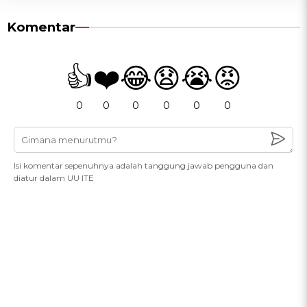
Komentar
👍
❤️
😂
😧
😭
😡
0
0
0
0
0
0
Isi komentar sepenuhnya adalah tanggung jawab pengguna dan
diatur dalam UU ITE