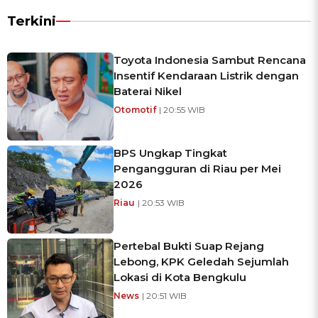
Terkini
Toyota Indonesia Sambut Rencana
Insentif Kendaraan Listrik dengan
Baterai Nikel
Otomotif
| 20:55 WIB
BPS Ungkap Tingkat
Pengangguran di Riau per Mei
2026
Riau
| 20:53 WIB
Pertebal Bukti Suap Rejang
Lebong, KPK Geledah Sejumlah
Lokasi di Kota Bengkulu
News
| 20:51 WIB