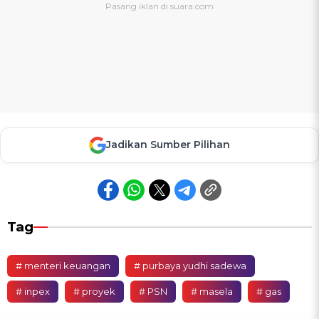
Jadikan Sumber Pilihan
Tag
# menteri keuangan
# purbaya yudhi sadewa
# inpex
# proyek
# PSN
# masela
# gas