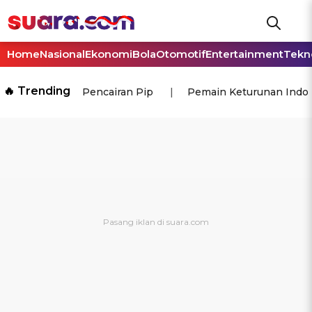
Home
Nasional
Ekonomi
Bola
Otomotif
Entertainment
Tekn
🔥 Trending
Pencairan Pip
Pemain Keturunan Indo