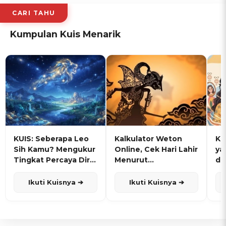
CARI TAHU
Kumpulan Kuis Menarik
KUIS: Seberapa Leo
Kalkulator Weton
KU
Sih Kamu? Mengukur
Online, Cek Hari Lahir
ya
Tingkat Percaya Diri
Menurut
de
dan Karisma
Penanggalan Jawa
Ikuti Kuisnya ➔
Ikuti Kuisnya ➔