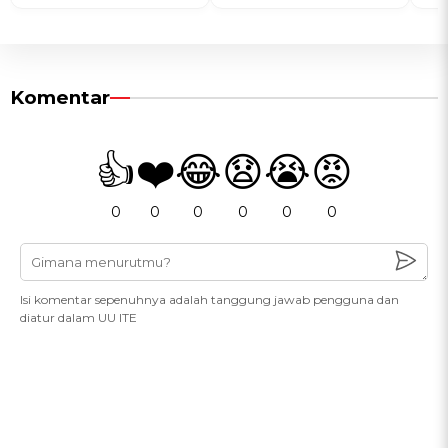
Komentar
👍
❤️
😂
😧
😭
😡
0
0
0
0
0
0
Isi komentar sepenuhnya adalah tanggung jawab pengguna dan
diatur dalam UU ITE