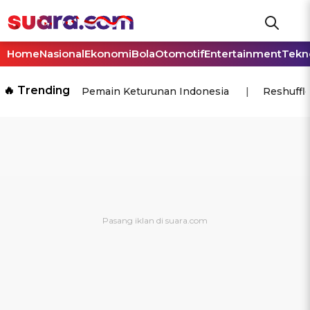
Home
Nasional
Ekonomi
Bola
Otomotif
Entertainment
Tekn
🔥 Trending
Pemain Keturunan Indonesia
Reshuffl