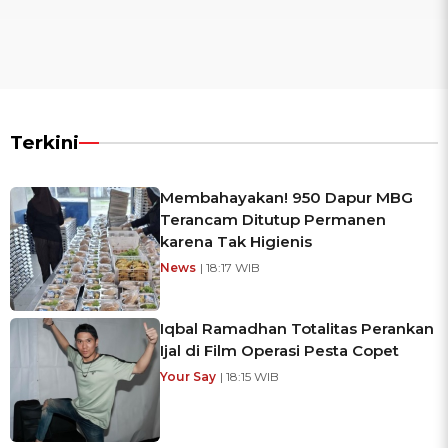
Terkini
Membahayakan! 950 Dapur MBG
Terancam Ditutup Permanen
karena Tak Higienis
News
| 18:17 WIB
Iqbal Ramadhan Totalitas Perankan
Ijal di Film Operasi Pesta Copet
Your Say
| 18:15 WIB