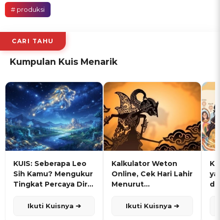
# produksi
CARI TAHU
Kumpulan Kuis Menarik
KUIS: Seberapa Leo
Kalkulator Weton
KU
Sih Kamu? Mengukur
Online, Cek Hari Lahir
ya
Tingkat Percaya Diri
Menurut
de
dan Karisma
Penanggalan Jawa
Ikuti Kuisnya ➔
Ikuti Kuisnya ➔