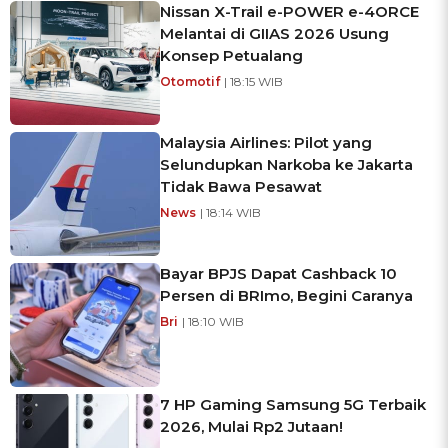
Nissan X-Trail e-POWER e-4ORCE
Melantai di GIIAS 2026 Usung
Konsep Petualang
Otomotif
| 18:15 WIB
Malaysia Airlines: Pilot yang
Selundupkan Narkoba ke Jakarta
Tidak Bawa Pesawat
News
| 18:14 WIB
Bayar BPJS Dapat Cashback 10
Persen di BRImo, Begini Caranya
Bri
| 18:10 WIB
7 HP Gaming Samsung 5G Terbaik
2026, Mulai Rp2 Jutaan!