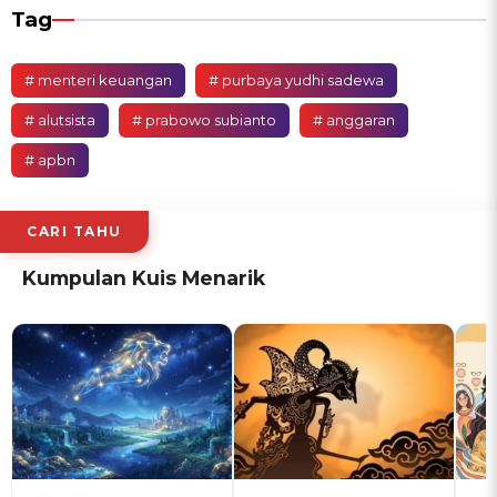
Tag
# menteri keuangan
# purbaya yudhi sadewa
# alutsista
# prabowo subianto
# anggaran
# apbn
CARI TAHU
Kumpulan Kuis Menarik