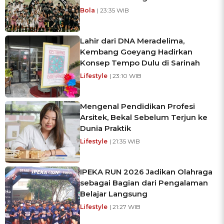
Bola
| 23:35 WIB
Lahir dari DNA Meradelima,
Kembang Goeyang Hadirkan
Konsep Tempo Dulu di Sarinah
Lifestyle
| 23:10 WIB
Mengenal Pendidikan Profesi
Arsitek, Bekal Sebelum Terjun ke
Dunia Praktik
Lifestyle
| 21:35 WIB
IPEKA RUN 2026 Jadikan Olahraga
sebagai Bagian dari Pengalaman
Belajar Langsung
Lifestyle
| 21:27 WIB