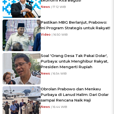
Ekonomi Kita Bagus!
News
| 17:12 WIB
Pastikan MBG Berlanjut, Prabowo:
Ini Program Strategis untuk Rakyat!
Video
| 16:50 WIB
Soal 'Orang Desa Tak Pakai Dolar',
Purbaya: untuk Menghibur Rakyat,
Presiden Mengerti Rupiah
News
| 16:54 WIB
Obrolan Prabowo dan Menkeu
Purbaya di Lanud Halim: Dari Dolar
sampai Rencana Naik Haji
News
| 16:44 WIB