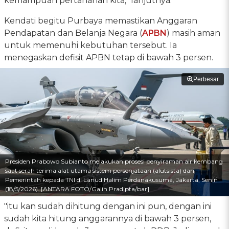
kemampuan pertahanan kita," lanjutnya.
Kendati begitu Purbaya memastikan Anggaran
Pendapatan dan Belanja Negara (
APBN
) masih aman
untuk memenuhi kebutuhan tersebut. Ia
menegaskan defisit APBN tetap di bawah 3 persen.
Perbesar
Presiden Prabowo Subianto melakukan prosesi penyiraman air kembang
saat serah terima alat utama sistem persenjataan (alutsista) dari
Pemerintah kepada TNI di Lanud Halim Perdanakusuma, Jakarta, Senin
(18/5/2026). [ANTARA FOTO/Galih Pradipta/bar]
"itu kan sudah dihitung dengan ini pun, dengan ini
sudah kita hitung anggarannya di bawah 3 persen,