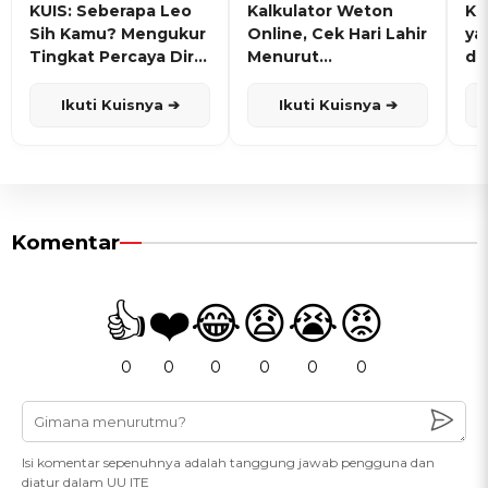
KUIS: Seberapa Leo
Kalkulator Weton
KU
Sih Kamu? Mengukur
Online, Cek Hari Lahir
ya
Tingkat Percaya Diri
Menurut
de
dan Karisma
Penanggalan Jawa
Ikuti Kuisnya ➔
Ikuti Kuisnya ➔
Komentar
👍
❤️
😂
😧
😭
😡
0
0
0
0
0
0
Isi komentar sepenuhnya adalah tanggung jawab pengguna dan
diatur dalam UU ITE