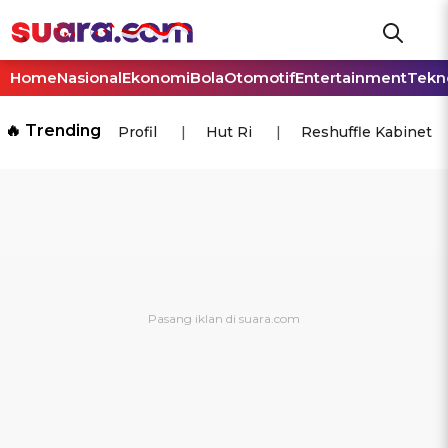
Home
Nasional
Ekonomi
Bola
Otomotif
Entertainment
Tekn
🔥 Trending
Profil
Hut Ri
Reshuffle Kabinet