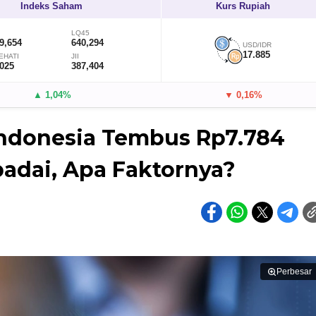
Indeks Saham
Kurs Rupiah
LQ45
9,654
640,294
USD/IDR
17.885
EHATI
JII
,025
387,404
▲ 1,04%
▼ 0,16%
Indonesia Tembus Rp7.784
padai, Apa Faktornya?
Perbesar