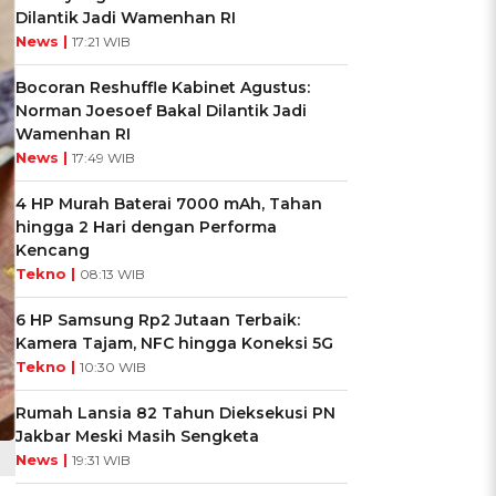
Dilantik Jadi Wamenhan RI
News |
17:21 WIB
Bocoran Reshuffle Kabinet Agustus:
Norman Joesoef Bakal Dilantik Jadi
Wamenhan RI
News |
17:49 WIB
4 HP Murah Baterai 7000 mAh, Tahan
hingga 2 Hari dengan Performa
Kencang
Tekno |
08:13 WIB
6 HP Samsung Rp2 Jutaan Terbaik:
Kamera Tajam, NFC hingga Koneksi 5G
Tekno |
10:30 WIB
Rumah Lansia 82 Tahun Dieksekusi PN
Jakbar Meski Masih Sengketa
News |
19:31 WIB