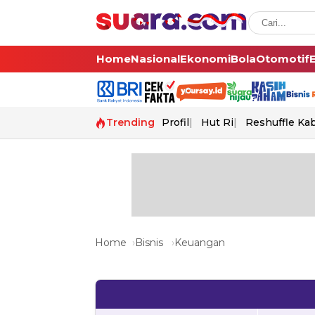
Home
Nasional
Ekonomi
Bola
Otomotif
Trending
Profil
Hut Ri
Reshuffle Ka
Home
Bisnis
Keuangan