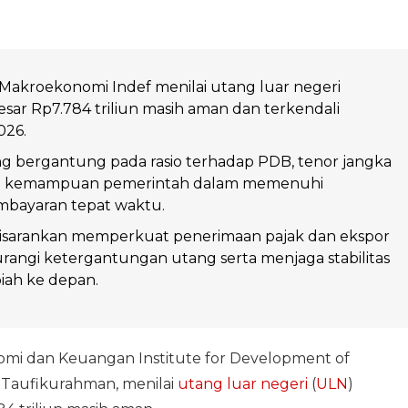
Makroekonomi Indef menilai utang luar negeri
esar Rp7.784 triliun masih aman dan terkendali
026.
ang bergantung pada rasio terhadap PDB, tenor jangka
ta kemampuan pemerintah dalam memenuhi
mbayaran tepat waktu.
isarankan memperkuat penerimaan pajak dan ekspor
angi ketergantungan utang serta menjaga stabilitas
piah ke depan.
mi dan Keuangan Institute for Development of
l Taufikurahman, menilai
utang luar negeri
(
ULN
)