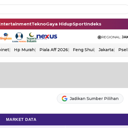
Entertainment
Tekno
Gaya Hidup
Sport
Indeks
REGIONAL:
JA
binet
Hp Murah
Piala Aff 2026
Feng Shui
Jakarta
Psel
Jadikan Sumber Pilihan
MARKET DATA