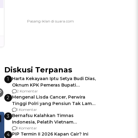
Diskusi Terpanas
Harta Kekayaan Iptu Setya Budi Dias,
1
Oknum KPK Pemeras Bupati
Pemalang
2 Komentar
Mengenal Lisda Cancer, Perwira
2
Tinggi Polri yang Pensiun Tak Lama
Usai Jadi Brigjen
1 Komentar
Bernafsu Kalahkan Timnas
3
Indonesia, Pelatih Vietnam
Berencana Pakai Jimat di Pakansari
1 Komentar
PIP Termin II 2026 Kapan Cair? Ini
4