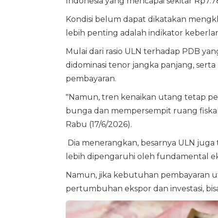
Indonesia yang mencapai sekitar Rp7.7
Kondisi belum dapat dikatakan mengkha
lebih penting adalah indikator keberla
Mulai dari rasio ULN terhadap PDB yang
didominasi tenor jangka panjang, se
pembayaran.
"Namun, tren kenaikan utang tetap pe
bunga dan mempersempit ruang fiskal 
Rabu (17/6/2026).
Dia menerangkan, besarnya ULN juga t
lebih dipengaruhi oleh fundamental ek
Namun, jika kebutuhan pembayaran ut
pertumbuhan ekspor dan investasi, bi