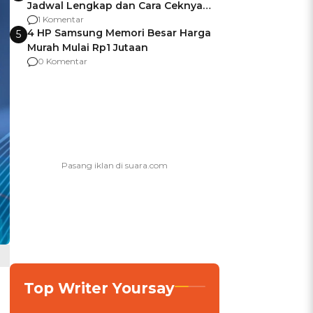
Jadwal Lengkap dan Cara Ceknya
agar Dana Tidak Hangus!
1 Komentar
4 HP Samsung Memori Besar Harga
5
Murah Mulai Rp1 Jutaan
0 Komentar
Top Writer Yoursay