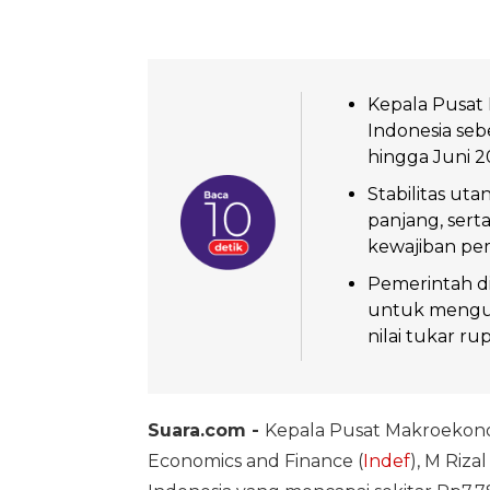
Kepala Pusat 
Indonesia seb
hingga Juni 2
Stabilitas ut
panjang, ser
kewajiban pe
Pemerintah d
untuk mengur
nilai tukar ru
Suara.com -
Kepala Pusat Makroekono
Economics and Finance (
Indef
), M Riza