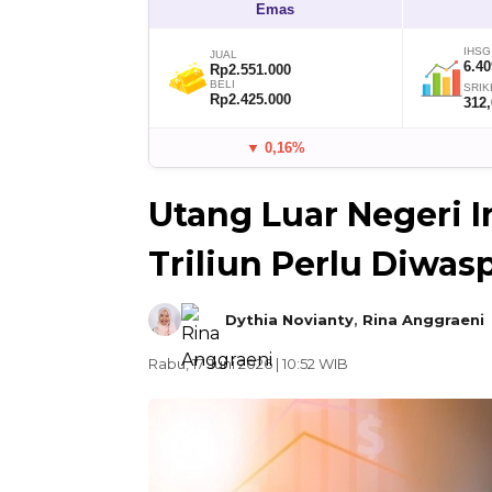
Emas
IHSG
JUAL
6.40
Rp2.551.000
BELI
SRIK
Rp2.425.000
312
▼ 0,16%
Utang Luar Negeri 
Triliun Perlu Diwas
Dythia Novianty
,
Rina Anggraeni
Rabu, 17 Juni 2026 | 10:52 WIB