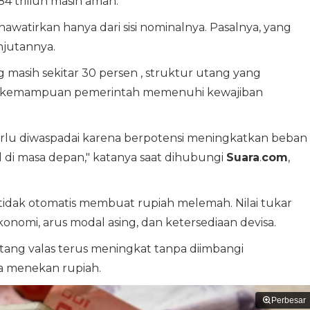
84 triliun masih aman.
watirkan hanya dari sisi nominalnya. Pasalnya, yang
njutannya.
 masih sekitar 30 persen , struktur utang yang
rta kemampuan pemerintah memenuhi kewajiban
rlu diwaspadai karena berpotensi meningkatkan beban
di masa depan," katanya saat dihubungi
Suara
.
com
,
idak otomatis membuat rupiah melemah. Nilai tukar
onomi, arus modal asing, dan ketersediaan devisa.
ang valas terus meningkat tanpa diimbangi
sa menekan rupiah.
Perbesar