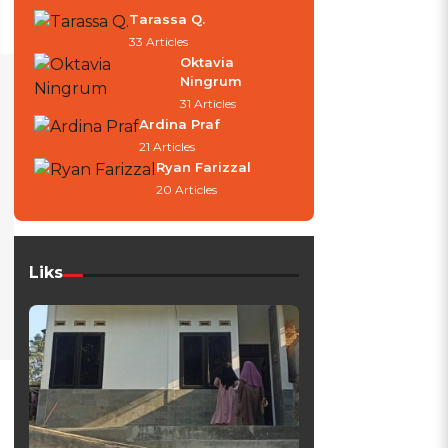
Tarassa Q.
33 Articles
Oktavia
Ningrum
31 Articles
Ardina Praf
21 Articles
Ryan Farizzal
20 Articles
Liks