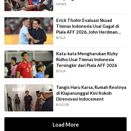
Jampidsus
NEWS
Erick Thohir Evaluasi Skuad
Timnas Indonesia Usai Gagal di
Piala AFF 2026, John Herdman
Out?
BOLA
Kata-kata Mengharukan Rizky
Ridho Usai Timnas Indonesia
Tersingkir dari Piala AFF 2026
BOLA
Tangis Haru Karsa, Rumah Reotnya
di Klapanunggal Kini Kokoh
Direnovasi Indocement
BOGOR
Load More