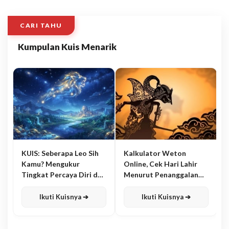
CARI TAHU
Kumpulan Kuis Menarik
KUIS: Seberapa Leo Sih
Kalkulator Weton
Kamu? Mengukur
Online, Cek Hari Lahir
Tingkat Percaya Diri dan
Menurut Penanggalan
Karisma
Jawa
Ikuti Kuisnya ➔
Ikuti Kuisnya ➔