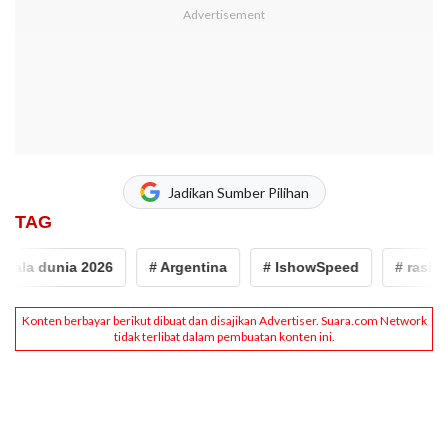
Jadikan Sumber Pilihan
TAG
ala dunia 2026
# Argentina
# IshowSpeed
# rasial