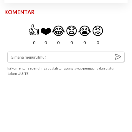
KOMENTAR
👍
❤️
😂
😧
😭
😡
0
0
0
0
0
0
Isi komentar sepenuhnya adalah tanggung jawab pengguna dan diatur
dalam UU ITE