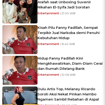
Arafah saat Unboxing Suvenir
Nikahan El-Syifa Jadi Sorotan
Entertainment
| 21:00 WIB
Kisah Pilu Fanny Fadillah, Sempat
Terpikir Jual Narkoba demi Penuhi
Kebutuhan Hidup
Entertainment
| 15:40 WIB
Hidup Fanny Fadillah Kini
Mengkhawatirkan, Diam-Diam Cerai
dan Rumah Dilelang Bank
Entertainment
| 10:06 WIB
Dulu Artis Top, Melaney Ricardo
Soroti Aksi Nekat Pinkan Mambo
Ngamen Sambil Rebahan di Aspal