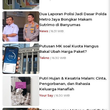
Dua Laporan Polisi Jadi Dasar Polda
Metro Jaya Bongkar Makam
Sutrimo di Banyumas
News
| 16:31 WIB
Putusan MK soal Kuota Hangus
Bakal Ubah Harga Paket?
Tekno
| 16:30 WIB
Putri Hujan & Kesatria Malam: Cinta,
Pengorbanan, dan Rahasia
Keluarga Hanafiah
Your Say
| 16:30 WIB