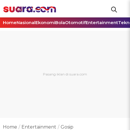
Home
Nasional
Ekonomi
Bola
Otomotif
Entertainment
Tekn
Home
Entertainment
Gosip