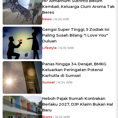
HP Almarhum Sutrimo Belum
Kembali, Keluarga Cium Aroma Tak
Beres
News
| 16:36 WIB
Gengsi Super Tinggi, 5 Zodiak Ini
Paling Susah Bilang "I Love You"
Duluan
Lifestyle
| 16:35 WIB
Panas hingga 34 Derajat, BMKG
Keluarkan Peringatan Potensi
Karhutla di Sumsel
Sumsel
| 16:34 WIB
Heboh Pajak Rumah Kontrakan
Berlaku 2027, DJP Klaim Bukan Hal
Baru
Bisnis
| 16:33 WIB