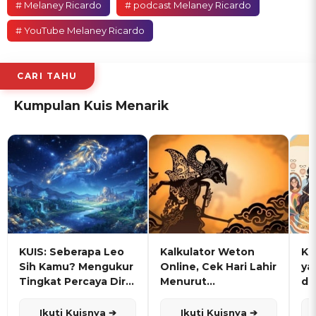
# Melaney Ricardo
# podcast Melaney Ricardo
# YouTube Melaney Ricardo
CARI TAHU
Kumpulan Kuis Menarik
KUIS: Seberapa Leo
Kalkulator Weton
KU
Sih Kamu? Mengukur
Online, Cek Hari Lahir
ya
Tingkat Percaya Diri
Menurut
de
dan Karisma
Penanggalan Jawa
Ikuti Kuisnya ➔
Ikuti Kuisnya ➔