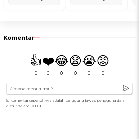
Komentar
👍
❤️
😂
😧
😭
😡
0
0
0
0
0
0
Isi komentar sepenuhnya adalah tanggung jawab pengguna dan
diatur dalam UU ITE