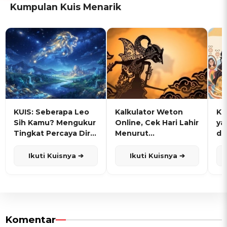
Kumpulan Kuis Menarik
KUIS: Seberapa Leo
Kalkulator Weton
KU
Sih Kamu? Mengukur
Online, Cek Hari Lahir
ya
Tingkat Percaya Diri
Menurut
de
dan Karisma
Penanggalan Jawa
Ikuti Kuisnya ➔
Ikuti Kuisnya ➔
Komentar