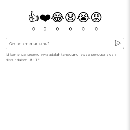
👍
❤️
😂
😧
😭
😡
0
0
0
0
0
0
Isi komentar sepenuhnya adalah tanggung jawab pengguna dan
diatur dalam UU ITE