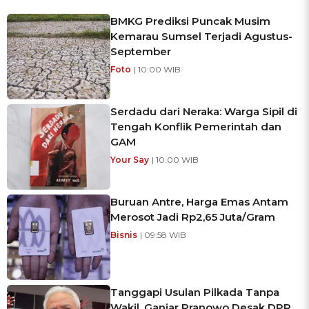
BMKG Prediksi Puncak Musim
Kemarau Sumsel Terjadi Agustus-
September
Foto
| 10:00 WIB
Serdadu dari Neraka: Warga Sipil di
Tengah Konflik Pemerintah dan
GAM
Your Say
| 10:00 WIB
Buruan Antre, Harga Emas Antam
Merosot Jadi Rp2,65 Juta/Gram
Bisnis
| 09:58 WIB
Tanggapi Usulan Pilkada Tanpa
Wakil, Ganjar Pranowo Desak DPR