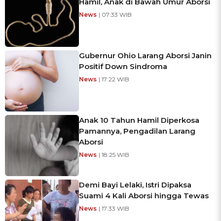
Hamil, Anak di Bawah Umur Aborsi
News
| 07:33 WIB
Gubernur Ohio Larang Aborsi Janin
Positif Down Sindroma
News
| 17:22 WIB
Anak 10 Tahun Hamil Diperkosa
Pamannya, Pengadilan Larang
Aborsi
News
| 18:25 WIB
Demi Bayi Lelaki, Istri Dipaksa
Suami 4 Kali Aborsi hingga Tewas
News
| 17:33 WIB