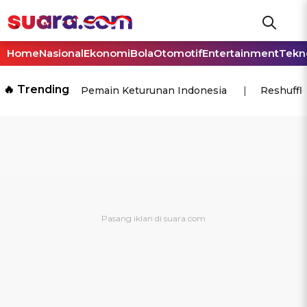
Home
Nasional
Ekonomi
Bola
Otomotif
Entertainment
Tekn
🔥 Trending
Pemain Keturunan Indonesia
Reshuffl