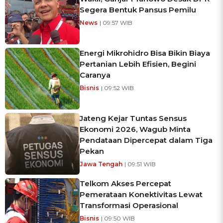
Segera Bentuk Pansus Pemilu
News
| 09:57 WIB
Energi Mikrohidro Bisa Bikin Biaya
Pertanian Lebih Efisien, Begini
Caranya
Bisnis
| 09:52 WIB
Jateng Kejar Tuntas Sensus
Ekonomi 2026, Wagub Minta
Pendataan Dipercepat dalam Tiga
Pekan
Jawa Tengah
| 09:51 WIB
Telkom Akses Percepat
Pemerataan Konektivitas Lewat
Transformasi Operasional
Bisnis
| 09:50 WIB