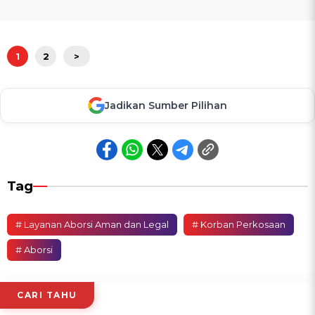
1
2
>
Jadikan Sumber Pilihan
Tag
# Layanan Aborsi Aman dan Legal
# Korban Perkosaan
# Aborsi
CARI TAHU