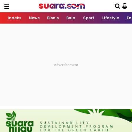
Indeks
News
Bisnis
Bola
Sport
Lifestyle
En