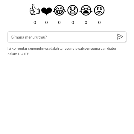
👍
❤️
😂
😧
😭
😡
0
0
0
0
0
0
Isi komentar sepenuhnya adalah tanggung jawab pengguna dan diatur
dalam UU ITE