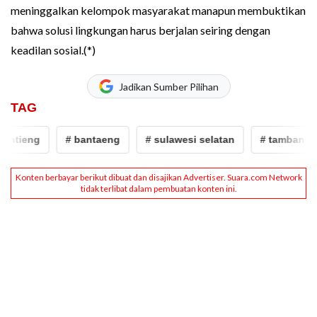
meninggalkan kelompok masyarakat manapun membuktikan
bahwa solusi lingkungan harus berjalan seiring dengan
keadilan sosial.(*)
Jadikan Sumber Pilihan
TAG
tieng
# bantaeng
# sulawesi selatan
# tambang ilega