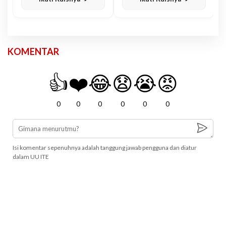
KOMENTAR
👍
❤️
😂
😧
😭
😡
0
0
0
0
0
0
Isi komentar sepenuhnya adalah tanggung jawab pengguna dan diatur
dalam UU ITE