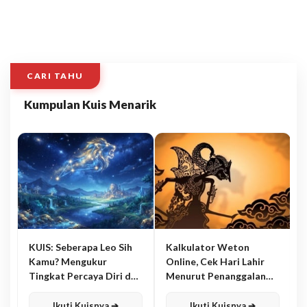
CARI TAHU
Kumpulan Kuis Menarik
KUIS: Seberapa Leo Sih
Kalkulator Weton
Kamu? Mengukur
Online, Cek Hari Lahir
Tingkat Percaya Diri dan
Menurut Penanggalan
Karisma
Jawa
Ikuti Kuisnya ➔
Ikuti Kuisnya ➔