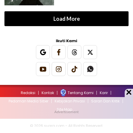
Load More
Ikuti Kami
Redaksi
Kontak
Tentang Kami
Karir
Pedoman Media Siber
Kebijakan Privasi
Saran Dan Kritik
Site Map
© 2026 suara.com - All Rights Reserved.