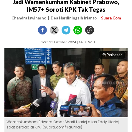
Jadi Wamenkumham Kabinet Prabowo,
IM57+ Soroti KPK Tak Tegas
Chandra Iswinarno
Dea Hardiningsih Irianto
Suara.Com
Jum'at, 25 Oktober 2024 | 14:03 WIB
Perbesar
Wamenkumham Edward Omar Sharif Hiariej alias Eddy Hiariej
saat berada di KPK. (Suara.com/Yaumal)