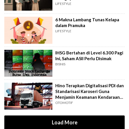
LIFESTYLE
6 Makna Lambang Tunas Kelapa
dalam Pramuka
LIFESTYLE
IHSG Bertahan di Level 6.300 Pagi
Ini, Saham ASII Perlu Disimak
BISNIS
Hino Terapkan Digitalisasi PDI dan
Standarisasi Karoseri Guna
Menjamin Keamanan Kendaraan
Niaga
OTOMOTIF
Load More