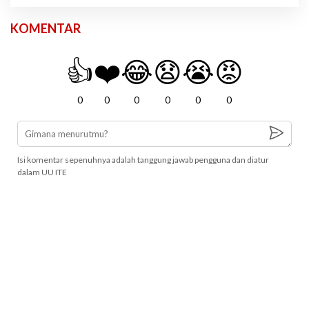
KOMENTAR
👍
❤️
😂
😧
😭
😡
0
0
0
0
0
0
Isi komentar sepenuhnya adalah tanggung jawab pengguna dan diatur
dalam UU ITE