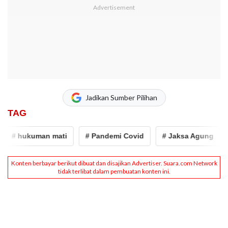
Jadikan Sumber Pilihan
TAG
# hukuman mati
# Pandemi Covid
# Jaksa Agung
# 