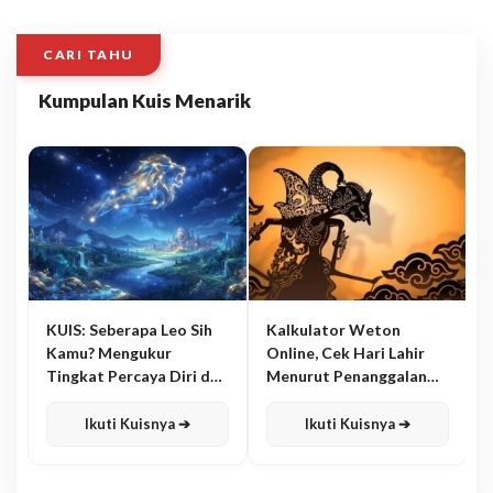
CARI TAHU
Kumpulan Kuis Menarik
KUIS: Seberapa Leo Sih
Kalkulator Weton
Kamu? Mengukur
Online, Cek Hari Lahir
Tingkat Percaya Diri dan
Menurut Penanggalan
Karisma
Jawa
Ikuti Kuisnya ➔
Ikuti Kuisnya ➔