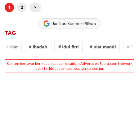
1
2
>
Jadikan Sumber Pilihan
TAG
# Niat
# ibadah
# idul fitri
# niat mandi
# Sholat