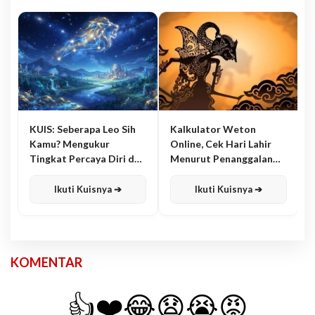
KUIS: Seberapa Leo Sih
Kalkulator Weton
Kamu? Mengukur
Online, Cek Hari Lahir
Tingkat Percaya Diri dan
Menurut Penanggalan
Karisma
Jawa
Ikuti Kuisnya ➔
Ikuti Kuisnya ➔
KOMENTAR
👍
❤️
😂
😧
😭
😡