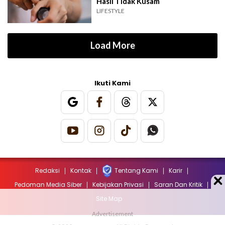
Hasil Tidak Kusam
LIFESTYLE
Load More
Ikuti Kami
Redaksi
Kontak
Tentang Kami
Karir
Pedoman Media Siber
Kebijakan Privasi
Saran Dan Kritik
Site Map