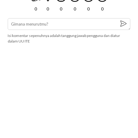
0
0
0
0
0
0
Isi komentar sepenuhnya adalah tanggung jawab pengguna dan diatur
dalam UU ITE