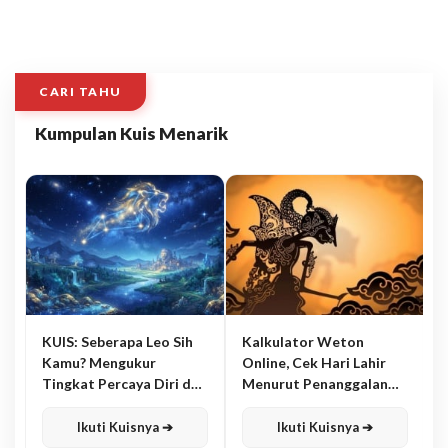
CARI TAHU
Kumpulan Kuis Menarik
KUIS: Seberapa Leo Sih
Kalkulator Weton
Kamu? Mengukur
Online, Cek Hari Lahir
Tingkat Percaya Diri dan
Menurut Penanggalan
Karisma
Jawa
Ikuti Kuisnya ➔
Ikuti Kuisnya ➔