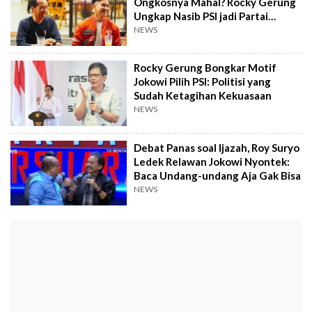
Ongkosnya Mahal? Rocky Gerung
Ungkap Nasib PSI jadi Partai
Oligarki
NEWS
Rocky Gerung Bongkar Motif
Jokowi Pilih PSI: Politisi yang
Sudah Ketagihan Kekuasaan
NEWS
Debat Panas soal Ijazah, Roy Suryo
Ledek Relawan Jokowi Nyontek:
Baca Undang-undang Aja Gak Bisa
NEWS