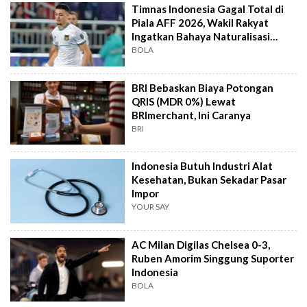
Timnas Indonesia Gagal Total di
Piala AFF 2026, Wakil Rakyat
Ingatkan Bahaya Naturalisasi
Instan
BOLA
BRI Bebaskan Biaya Potongan
QRIS (MDR 0%) Lewat
BRImerchant, Ini Caranya
BRI
Indonesia Butuh Industri Alat
Kesehatan, Bukan Sekadar Pasar
Impor
YOUR SAY
AC Milan Digilas Chelsea 0-3,
Ruben Amorim Singgung Suporter
Indonesia
BOLA