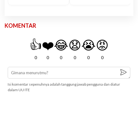
KOMENTAR
👍
❤️
😂
😧
😭
😡
0
0
0
0
0
0
Isi komentar sepenuhnya adalah tanggung jawab pengguna dan diatur
dalam UU ITE