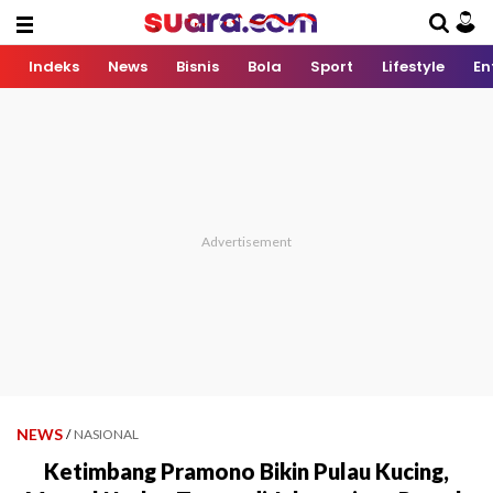
Indeks
News
Bisnis
Bola
Sport
Lifestyle
En
NEWS
/
NASIONAL
Ketimbang Pramono Bikin Pulau Kucing,