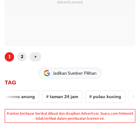
1
2
>
Jadikan Sumber Pilihan
TAG
ramono anung
# taman 24 jam
# pulau kucing
# pra