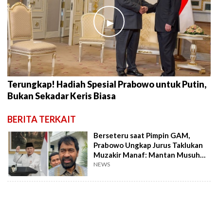
►
Terungkap! Hadiah Spesial Prabowo untuk Putin,
Bukan Sekadar Keris Biasa
BERITA TERKAIT
Berseteru saat Pimpin GAM,
Prabowo Ungkap Jurus Taklukan
Muzakir Manaf: Mantan Musuh
Kini Bersatu
NEWS