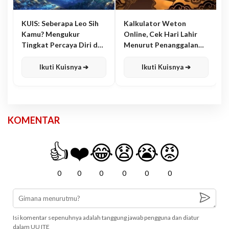
KUIS: Seberapa Leo Sih
Kalkulator Weton
Kamu? Mengukur
Online, Cek Hari Lahir
Tingkat Percaya Diri dan
Menurut Penanggalan
Karisma
Jawa
Ikuti Kuisnya ➔
Ikuti Kuisnya ➔
KOMENTAR
👍
❤️
😂
😧
😭
😡
0
0
0
0
0
0
Isi komentar sepenuhnya adalah tanggung jawab pengguna dan diatur
dalam UU ITE