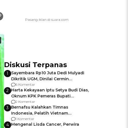
Diskusi Terpanas
Sayembara Rp10 Juta Dedi Mulyadi
1
Dikritik UGM, Dinilai Cermin
Gagalnya Negara Jamin Keamanan
6 Komentar
Harta Kekayaan Iptu Setya Budi Dias,
2
Oknum KPK Pemeras Bupati
Pemalang
2 Komentar
Bernafsu Kalahkan Timnas
3
Indonesia, Pelatih Vietnam
Berencana Pakai Jimat di Pakansari
1 Komentar
Mengenal Lisda Cancer, Perwira
4