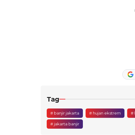
Tag
# banjir jakarta
# hujan ekstrem
# 
# jakarta banjir