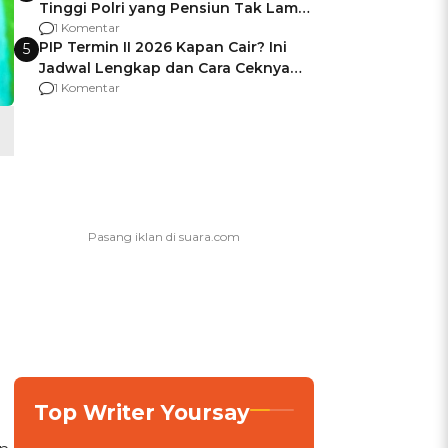
Tinggi Polri yang Pensiun Tak Lama
Usai Jadi Brigjen
1 Komentar
PIP Termin II 2026 Kapan Cair? Ini
5
Jadwal Lengkap dan Cara Ceknya
agar Dana Tidak Hangus!
1 Komentar
Top Writer Yoursay