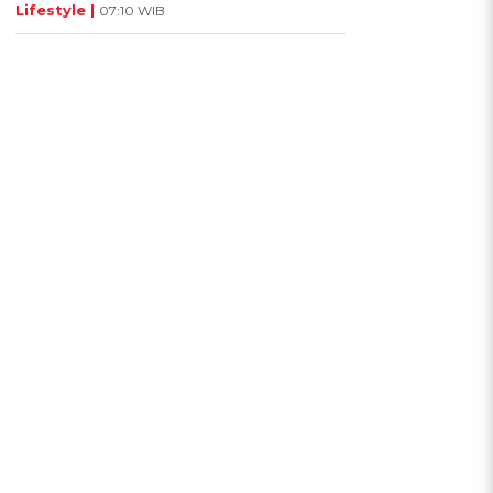
Lifestyle |
07:10 WIB