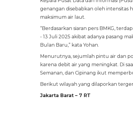
Kepala Pusat Data dan Informasi (Pu
genangan disebabkan oleh intensitas 
maksimum air laut.
“Berdasarkan siaran pers BMKG, terdapat
- 13 Juli 2025 akibat adanya pasang m
Bulan Baru,” kata Yohan.
Menurutnya, sejumlah pintu air dan po
karena debit air yang meningkat. Di saat
Semanan, dan Cipinang ikut memperburu
Berikut wilayah yang dilaporkan terge
Jakarta Barat – 7 RT