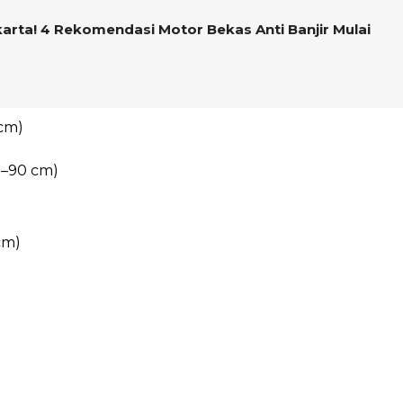
arta! 4 Rekomendasi Motor Bekas Anti Banjir Mulai
 cm)
0–90 cm)
cm)