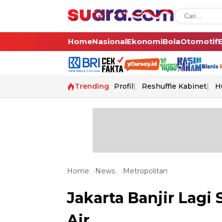
Home
Nasional
Ekonomi
Bola
Otomotif
Trending
Profil
Reshuffle Kabinet
H
Home
News
Metropolitan
Jakarta Banjir Lagi
Air