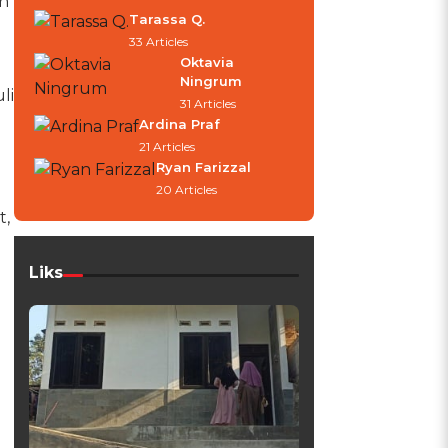
n
Tarassa Q.
33 Articles
Oktavia
Ningrum
li
31 Articles
Ardina Praf
21 Articles
Ryan Farizzal
20 Articles
t,
Liks