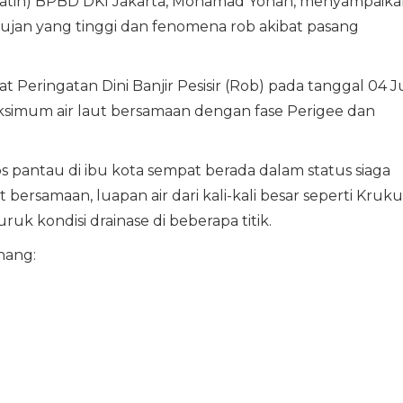
sdatin) BPBD DKI Jakarta, Mohamad Yohan, menyampaika
hujan yang tinggi dan fenomena rob akibat pasang
 Peringatan Dini Banjir Pesisir (Rob) pada tanggal 04 Ju
aksimum air laut bersamaan dengan fase Perigee dan
s pantau di ibu kota sempat berada dalam status siaga
 bersamaan, luapan air dari kali-kali besar seperti Kruku
k kondisi drainase di beberapa titik.
nang: