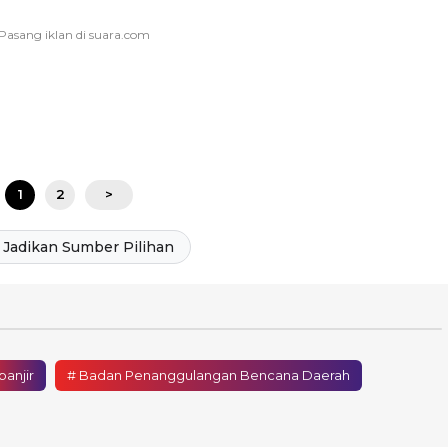
1
2
>
Jadikan Sumber Pilihan
banjir
# Badan Penanggulangan Bencana Daerah