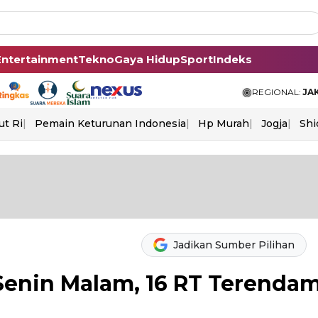
Entertainment
Tekno
Gaya Hidup
Sport
Indeks
REGIONAL:
JA
ut Ri
Pemain Keturunan Indonesia
Hp Murah
Jogja
Shi
Jadikan Sumber Pilihan
 Senin Malam, 16 RT Terenda