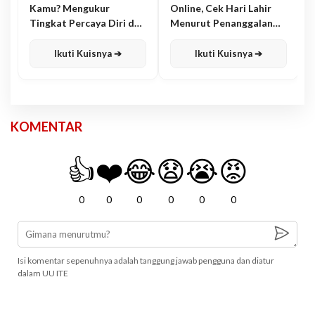
Kamu? Mengukur
Online, Cek Hari Lahir
Tingkat Percaya Diri dan
Menurut Penanggalan
Karisma
Jawa
Ikuti Kuisnya ➔
Ikuti Kuisnya ➔
KOMENTAR
👍
❤️
😂
😧
😭
😡
0
0
0
0
0
0
Isi komentar sepenuhnya adalah tanggung jawab pengguna dan diatur
dalam UU ITE