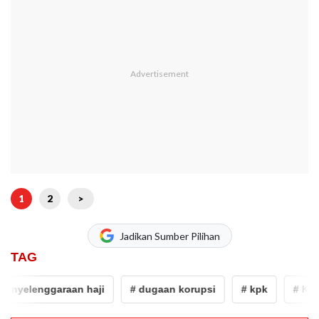
1
2
>
Jadikan Sumber Pilihan
TAG
nyelenggaraan haji
# dugaan korupsi
# kpk
# Keme