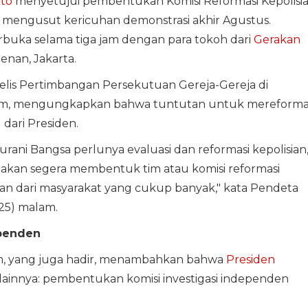
to
menyetujui pembentukan Komisi Reformasi Kepolisi
mengusut kericuhan demonstrasi akhir Agustus.
erbuka selama tiga jam dengan para tokoh dari
Gerakan
enan, Jakarta.
jelis Pertimbangan Persekutuan Gereja-Gereja di
tom, mengungkapkan bahwa tuntutan untuk mereforma
dari Presiden.
rani Bangsa perlunya evaluasi dan reformasi kepolisian
 akan segera membentuk tim atau komisi reformasi
tutan dari masyarakat yang cukup banyak," kata Pendeta
25) malam.
ependen
, yang juga hadir, menambahkan bahwa
Presiden
lainnya: pembentukan komisi investigasi independen