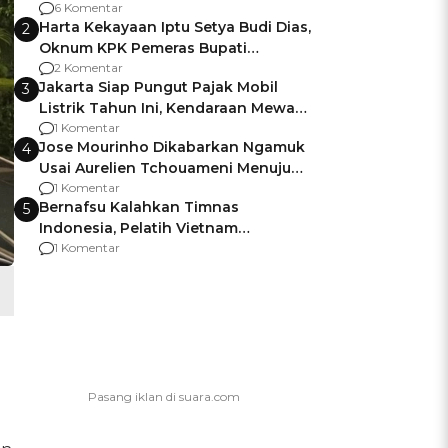
Gagalnya Negara Jamin Keamanan
6 Komentar
Harta Kekayaan Iptu Setya Budi Dias,
2
Oknum KPK Pemeras Bupati
Pemalang
2 Komentar
Jakarta Siap Pungut Pajak Mobil
3
Listrik Tahun Ini, Kendaraan Mewah
Kena hingga 75% PKB
1 Komentar
Jose Mourinho Dikabarkan Ngamuk
4
Usai Aurelien Tchouameni Menuju
Manchester United
1 Komentar
Bernafsu Kalahkan Timnas
5
Indonesia, Pelatih Vietnam
Berencana Pakai Jimat di Pakansari
1 Komentar