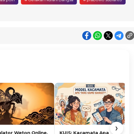
❯
ulator Weton Online,
KUIS: Kacamata Apa
K