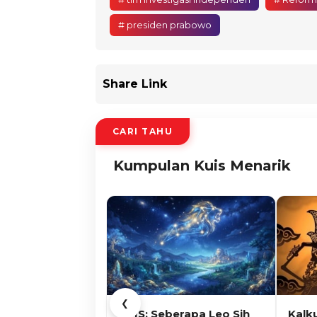
# presiden prabowo
Share Link
CARI TAHU
Kumpulan Kuis Menarik
❮
KUIS: Seberapa Leo Sih
Kalk