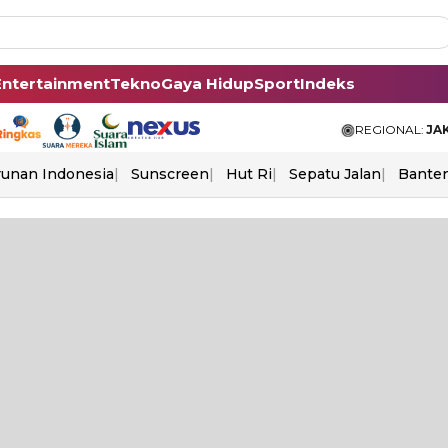
Entertainment
Tekno
Gaya Hidup
Sport
Indeks
REGIONAL:
JA
unan Indonesia
Sunscreen
Hut Ri
Sepatu Jalan
Bante