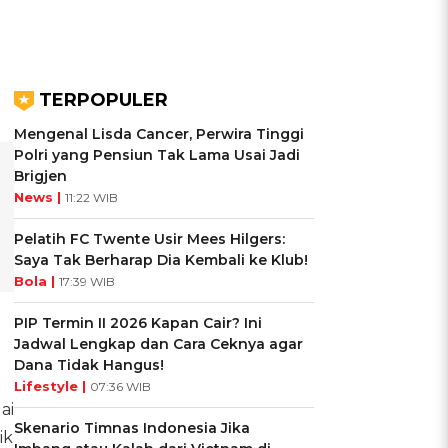
TERPOPULER
Mengenal Lisda Cancer, Perwira Tinggi
Polri yang Pensiun Tak Lama Usai Jadi
Brigjen
News |
11:22 WIB
Pelatih FC Twente Usir Mees Hilgers:
Saya Tak Berharap Dia Kembali ke Klub!
Bola |
17:39 WIB
PIP Termin II 2026 Kapan Cair? Ini
Jadwal Lengkap dan Cara Ceknya agar
Dana Tidak Hangus!
Lifestyle |
07:36 WIB
ai
Skenario Timnas Indonesia Jika
ik