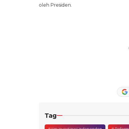
oleh Presiden.
Tag
# tim investigasi independen
# Reforma