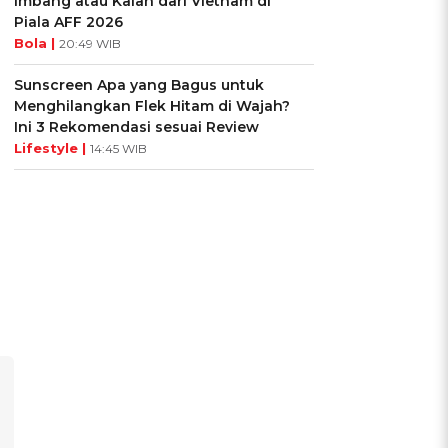
Imbang atau Kalah dari Vietnam di
Piala AFF 2026
Bola |
20:49 WIB
Sunscreen Apa yang Bagus untuk
Menghilangkan Flek Hitam di Wajah?
Ini 3 Rekomendasi sesuai Review
Lifestyle |
14:45 WIB