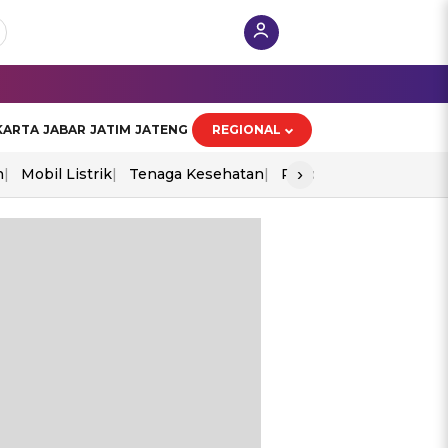
KARTA
JABAR
JATIM
JATENG
REGIONAL
›
n
Mobil Listrik
Tenaga Kesehatan
Piala Aff 2026
Ekono