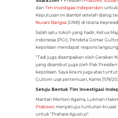
Suara.com -
Presiden
Prabowo Subian
dan
Tim Investigasi Independen
untuk 
Keputusan ini diambil setelah dialog t
Nurani Bangsa
(GNB) di Istana Kepresid
Salah satu tokoh yang hadir, Ketua Ma
Indonesia (PGI), Pendeta Gomar Gul
kepolisian mendapat respons langsung 
"Tadi juga disampaikan oleh Gerakan Nu
yang disambut juga oleh Pak Presiden
kepolisian. Saya kira ini juga atas tun
Gultom usai pertemuan, Kamis (11/9/20
Setuju Bentuk Tim Investigasi Ind
Mantan Menteri Agama, Lukman Hakim
Prabowo
menyetujui tuntutan krusial 
untuk "Prahara Agustus".