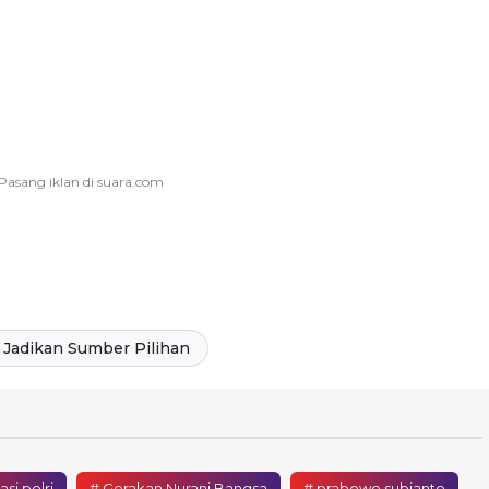
Jadikan Sumber Pilihan
si polri
# Gerakan Nurani Bangsa
# prabowo subianto