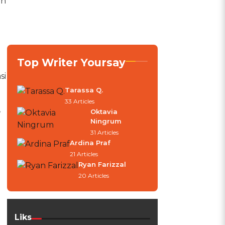
an
Top Writer Yoursay
si
Tarassa Q.
33 Articles
,
Oktavia
Ningrum
31 Articles
Ardina Praf
21 Articles
Ryan Farizzal
20 Articles
Liks