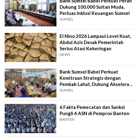
Bank Sumsel Babel Perkuat Peran
Dukung 100.000 Sultan Muda,
Perluas Inklusi Keuangan Sumsel
SUMSEL
El Nino 2026 Lampaui Level Kuat,
Abdul Azis Desak Pemerintah
Serius Atasi Kekeringan
NEWS
Bank Sumsel Babel Perkuat
Kemitraan Strategis dengan
Pemkab Lahat, Dukung Akselerasi
Ekonomi Daerah
SUMSEL
6 Fakta Pemecatan dan Sanksi
Pungli 4 ASN di Pemprov Banten
BANTEN