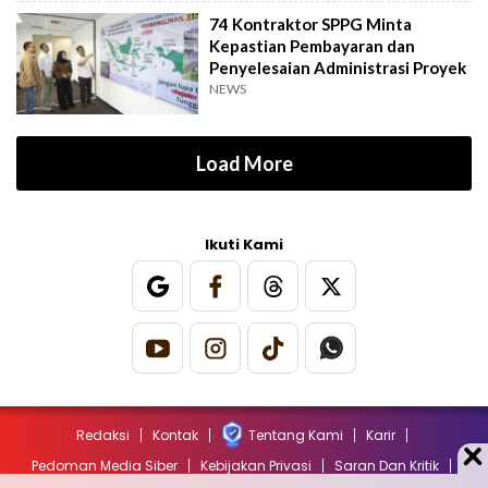
74 Kontraktor SPPG Minta
Kepastian Pembayaran dan
Penyelesaian Administrasi Proyek
NEWS
Load More
Ikuti Kami
Redaksi
Kontak
Tentang Kami
Karir
Pedoman Media Siber
Kebijakan Privasi
Saran Dan Kritik