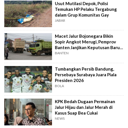
Usut Mutilasi Depok, Polisi
Temukan HP Pelaku Tergabung
dalam Grup Komunitas Gay
JABAR
Macet Jalur Bojonegara Bikin
Sopir Angkot Merugi, Pemprov
Banten Janjikan Keputusan Baru 4
Hari Lagi
BANTEN
Tumbangkan Persib Bandung,
Persebaya Surabaya Juara Piala
Presiden 2026
BOLA
KPK Bedah Dugaan Permainan
Jalur Hijau dan Jalur Merah di
Kasus Suap Bea Cukai
NEWS