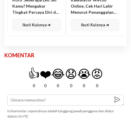
Kamu? Mengukur
Online, Cek Hari Lahir
Tingkat Percaya Diri dan
Menurut Penanggalan
Karisma
Jawa
Ikuti Kuisnya ➔
Ikuti Kuisnya ➔
KOMENTAR
👍
❤️
😂
😧
😭
😡
0
0
0
0
0
0
Isi komentar sepenuhnya adalah tanggung jawab pengguna dan diatur
dalam UU ITE