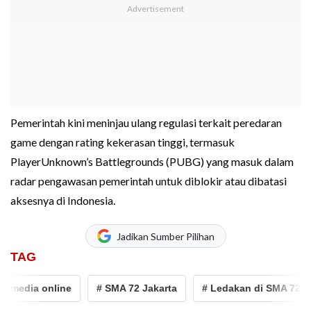
Pemerintah kini meninjau ulang regulasi terkait peredaran
game dengan rating kekerasan tinggi, termasuk
PlayerUnknown’s Battlegrounds (PUBG) yang masuk dalam
radar pengawasan pemerintah untuk diblokir atau dibatasi
aksesnya di Indonesia.
Jadikan Sumber Pilihan
TAG
dia online
# SMA 72 Jakarta
# Ledakan di SMA 72 Jakart