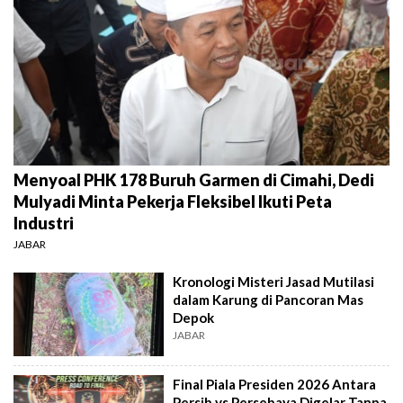
Menyoal PHK 178 Buruh Garmen di Cimahi, Dedi
Mulyadi Minta Pekerja Fleksibel Ikuti Peta
Industri
JABAR
Kronologi Misteri Jasad Mutilasi
dalam Karung di Pancoran Mas
Depok
JABAR
Final Piala Presiden 2026 Antara
Persib vs Persebaya Digelar Tanpa