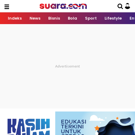
Indeks
News
Bisnis
Bola
Sport
Lifestyle
En