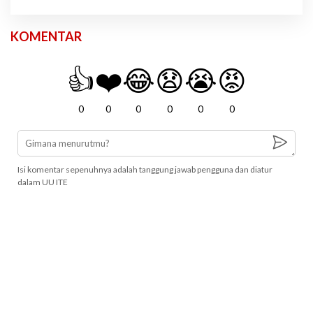
KOMENTAR
👍
❤️
😂
😧
😭
😡
0
0
0
0
0
0
Isi komentar sepenuhnya adalah tanggung jawab pengguna dan diatur
dalam UU ITE