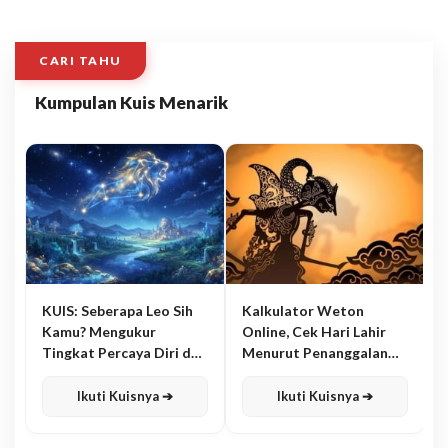
CARI TAHU
Kumpulan Kuis Menarik
KUIS: Seberapa Leo Sih
Kalkulator Weton
Kamu? Mengukur
Online, Cek Hari Lahir
Tingkat Percaya Diri dan
Menurut Penanggalan
Karisma
Jawa
Ikuti Kuisnya ➔
Ikuti Kuisnya ➔