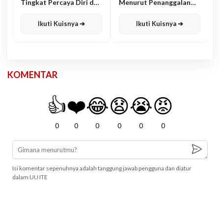
Tingkat Percaya Diri dan
Menurut Penanggalan
Karisma
Jawa
Ikuti Kuisnya ➔
Ikuti Kuisnya ➔
KOMENTAR
👍
❤️
😂
😧
😭
😡
0
0
0
0
0
0
Isi komentar sepenuhnya adalah tanggung jawab pengguna dan diatur
dalam UU ITE