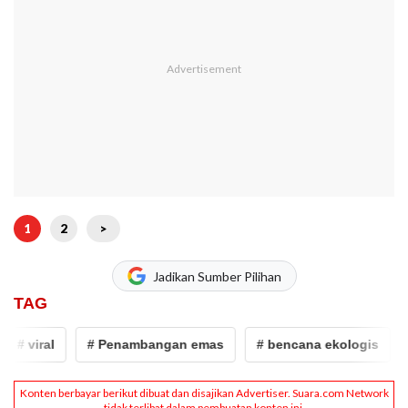
1
2
>
Jadikan Sumber Pilihan
TAG
viral
# Penambangan emas
# bencana ekologis
# h