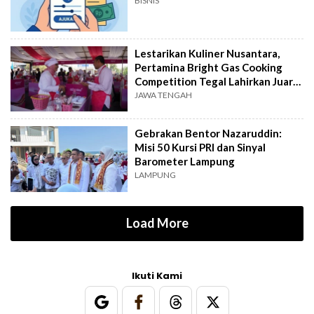
BISNIS
Lestarikan Kuliner Nusantara,
Pertamina Bright Gas Cooking
Competition Tegal Lahirkan Juara
Baru
JAWA TENGAH
Gebrakan Bentor Nazaruddin:
Misi 50 Kursi PRI dan Sinyal
Barometer Lampung
LAMPUNG
Load More
Ikuti Kami