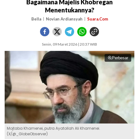
Bagaimana Majelis Khobregan
Menentukannya?
Bella
Novian Ardiansyah
Suara.Com
Senin, 09 Maret 2026 | 20:37 WIB
Perbesar
Mojtaba Khamenei, putra Ayatollah Ali Khamenei.
(X/@_GlobeObserver)