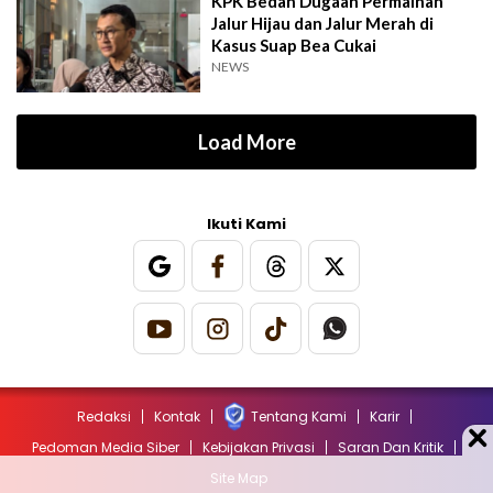
KPK Bedah Dugaan Permainan
Jalur Hijau dan Jalur Merah di
Kasus Suap Bea Cukai
NEWS
Load More
Ikuti Kami
Redaksi
Kontak
Tentang Kami
Karir
Pedoman Media Siber
Kebijakan Privasi
Saran Dan Kritik
Site Map