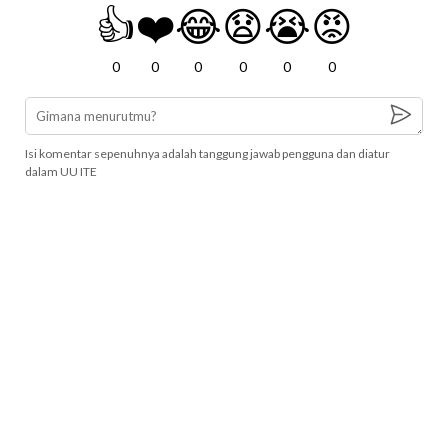
👍
❤️
😂
😧
😭
😡
0
0
0
0
0
0
Isi komentar sepenuhnya adalah tanggung jawab pengguna dan diatur
dalam UU ITE