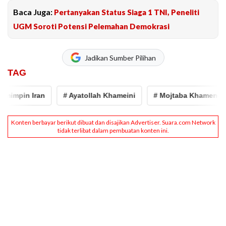
Baca Juga:
Pertanyakan Status Siaga 1 TNI, Peneliti
UGM Soroti Potensi Pelemahan Demokrasi
Jadikan Sumber Pilihan
TAG
impin Iran
# Ayatollah Khameini
# Mojtaba Khamenei