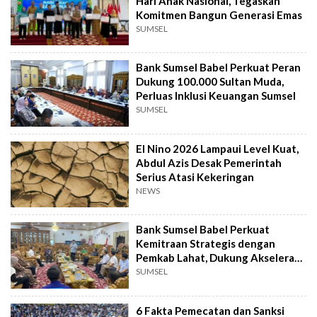
Hari Anak Nasional, Tegaskan
Komitmen Bangun Generasi Emas
SUMSEL
Bank Sumsel Babel Perkuat Peran
Dukung 100.000 Sultan Muda,
Perluas Inklusi Keuangan Sumsel
SUMSEL
El Nino 2026 Lampaui Level Kuat,
Abdul Azis Desak Pemerintah
Serius Atasi Kekeringan
NEWS
Bank Sumsel Babel Perkuat
Kemitraan Strategis dengan
Pemkab Lahat, Dukung Akselerasi
Ekonomi Daerah
SUMSEL
6 Fakta Pemecatan dan Sanksi