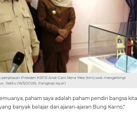
njelasan Presiden KSPSI Andi Gani Nena Wea (kini) saat mengelilingi
 Sabtu (16/5/2026). (tangkap layar)
emuanya, paham saya adalah paham pendiri bangsa kita
yang banyak belajar dari ajaran-ajaran Bung Karno,"