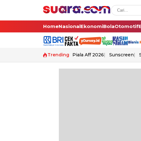
Home
Nasional
Ekonomi
Bola
Otomotif
Trending
Piala Aff 2026
Sunscreen