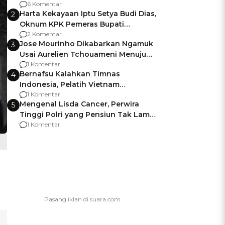
Gagalnya Negara Jamin Keamanan
6 Komentar
Harta Kekayaan Iptu Setya Budi Dias,
2
Oknum KPK Pemeras Bupati
Pemalang
2 Komentar
Jose Mourinho Dikabarkan Ngamuk
3
Usai Aurelien Tchouameni Menuju
Manchester United
1 Komentar
Bernafsu Kalahkan Timnas
4
Indonesia, Pelatih Vietnam
Berencana Pakai Jimat di Pakansari
1 Komentar
Mengenal Lisda Cancer, Perwira
5
Tinggi Polri yang Pensiun Tak Lama
Usai Jadi Brigjen
1 Komentar