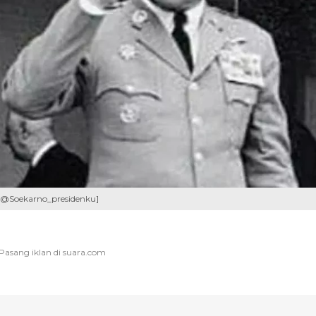
m @Soekarno_presidenku]