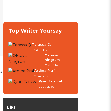
Top Writer Yoursay
Tarassa Q.
33 Articles
Oktavia
Ningrum
31 Articles
Ardina Praf
ik
21 Articles
Ryan Farizzal
20 Articles
Liks