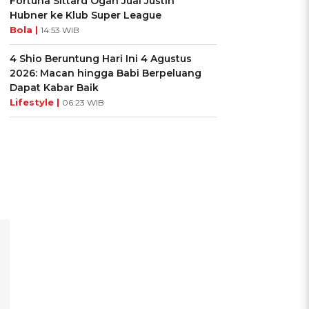
Fortuna Sittard Ogah Jual Justin
Hubner ke Klub Super League
Bola |
14:53 WIB
4 Shio Beruntung Hari Ini 4 Agustus
2026: Macan hingga Babi Berpeluang
Dapat Kabar Baik
Lifestyle |
06:23 WIB