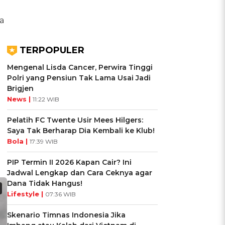
a
TERPOPULER
Mengenal Lisda Cancer, Perwira Tinggi
Polri yang Pensiun Tak Lama Usai Jadi
Brigjen
News |
11:22 WIB
Pelatih FC Twente Usir Mees Hilgers:
Saya Tak Berharap Dia Kembali ke Klub!
Bola |
17:39 WIB
PIP Termin II 2026 Kapan Cair? Ini
Jadwal Lengkap dan Cara Ceknya agar
Dana Tidak Hangus!
Lifestyle |
07:36 WIB
Skenario Timnas Indonesia Jika