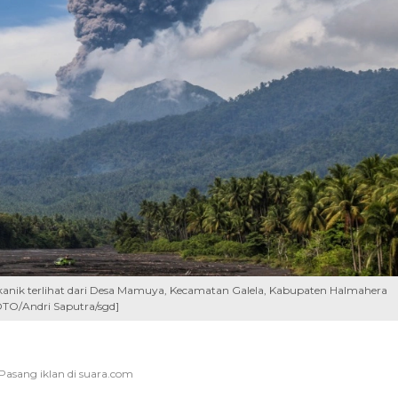
nik terlihat dari Desa Mamuya, Kecamatan Galela, Kabupaten Halmahera
OTO/Andri Saputra/sgd]