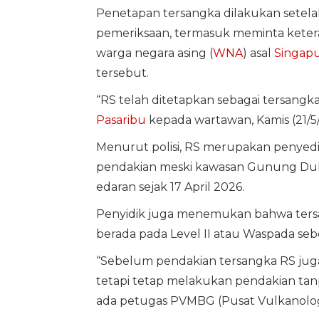
Penetapan tersangka dilakukan setela
pemeriksaan, termasuk meminta ketera
warga negara asing (
WNA
) asal
Singap
tersebut.
“RS telah ditetapkan sebagai tersangk
Pasaribu
kepada wartawan, Kamis (21/5
Menurut polisi, RS merupakan penyedi
pendakian meski kawasan Gunung Duko
edaran sejak 17 April 2026.
Penyidik juga menemukan bahwa ters
berada pada Level II atau Waspada seb
“Sebelum pendakian tersangka RS juga
tetapi tetap melakukan pendakian tan
ada petugas PVMBG (Pusat Vulkanologi d