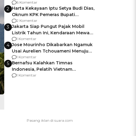
Gagalnya Negara Jamin Keamanan
6 Komentar
Harta Kekayaan Iptu Setya Budi Dias,
2
Oknum KPK Pemeras Bupati
Pemalang
2 Komentar
Jakarta Siap Pungut Pajak Mobil
3
Listrik Tahun Ini, Kendaraan Mewah
Kena hingga 75% PKB
1 Komentar
Jose Mourinho Dikabarkan Ngamuk
4
Usai Aurelien Tchouameni Menuju
Manchester United
1 Komentar
Bernafsu Kalahkan Timnas
5
Indonesia, Pelatih Vietnam
Berencana Pakai Jimat di Pakansari
1 Komentar