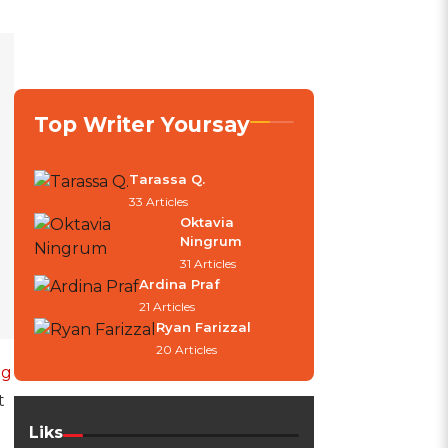
Top Writer Yoursay
Tarassa Q.
33 Articles
Oktavia
Ningrum
31 Articles
Ardina Praf
21 Articles
Ryan Farizzal
20 Articles
g
t
Liks