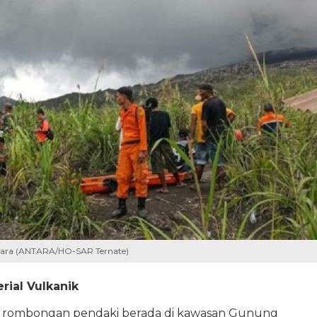
tara (ANTARA/HO-SAR Ternate)
ial Vulkanik
saat rombongan pendaki berada di kawasan Gunung