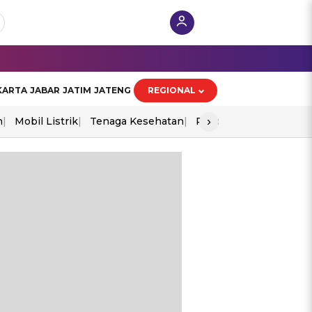
KARTA
JABAR
JATIM
JATENG
REGIONAL
›
n
Mobil Listrik
Tenaga Kesehatan
Piala Aff 2026
Ekono