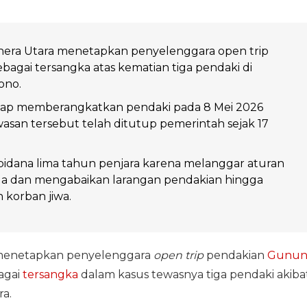
hera Utara menetapkan penyelenggara open trip
sebagai tersangka atas kematian tiga pendaki di
no.
tap memberangkatkan pendaki pada 8 Mei 2026
san tersebut telah ditutup pemerintah sejak 17
idana lima tahun penjara karena melanggar aturan
da dan mengabaikan larangan pendakian hingga
korban jiwa.
enetapkan penyelenggara
open trip
pendakian
Gunun
bagai
tersangka
dalam kasus tewasnya tiga pendaki akiba
a.